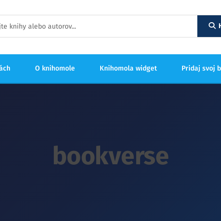
hách
O knihomole
Knihomola widget
Pridaj svoj 
bookverse