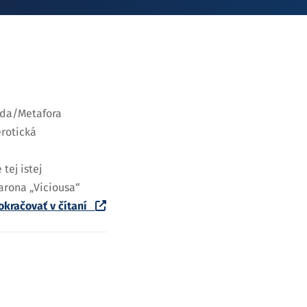
rada/Metafora
erotická
tej istej
arona „Viciousa“
okračovať v čítaní