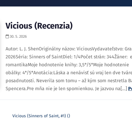
Vicious (Recenzia)
30. 5. 2026
Autor: L. J. ShenOriginálny názov: ViciousVydavateľstvo: G
2026Séria: Sinners of SaintDiel: 1/4Počet strán: 344Žáner: 
romantikaMoje hodnotenie knihy: 3,5*/5*Moje hodnotenie
obálky: 4*/5*Anotácia:Láska a nenávisť sú vraj len dve tváre 
posadnutosti. Neverila som tomu – až kým som nestretla B
Spencera.Pre mňa nie je len spomienkou. Je jazvou na[...]
P
Vicious (Sinners of Saint, #1) ()