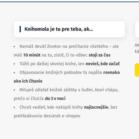
Knihomola je tu pre teba, ak…
Ak
Nemáš deväť životov na prečítanie všetkého – ale
ká
máš
10 minút
na to, zistiť, či to vôbec
stojí za čas
Túžiš po ďalšej skvelej knihe, len
nevieš, kde začať
Objavovanie knižných pokladov ťa napĺňa
rovnako
ako ich čítanie
Miluješ zdieľať knižné zážitky s ľuďmi, ktorí chápu,
prečo si čítal/a
do 3 v noci
Chceš vedieť, kde nakúpiš knihy
najlacnejšie
, bez
prehľadávania desiatok e-shopov