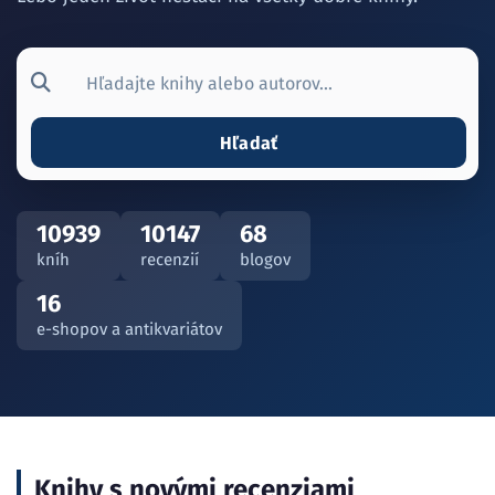
Hľadať
10939
10147
68
kníh
recenzií
blogov
16
e-shopov a antikvariátov
Knihy s novými recenziami