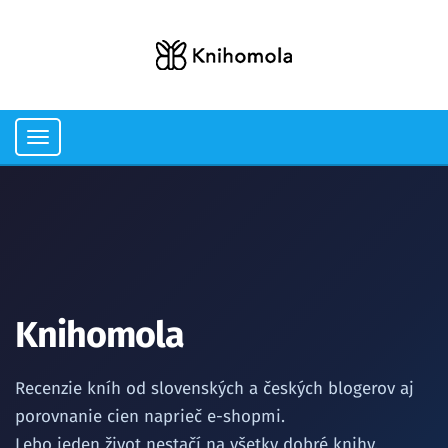
Toggle
navigation
Knihomola
Recenzie kníh od slovenských a českých blogerov aj
porovnanie cien naprieč e-shopmi.
Lebo jeden život nestačí na všetky dobré knihy.