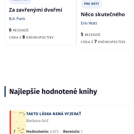
PRE DETI
Za zavřenými dveřmi
Něco skutečného
B.A. Paris
Erin Watt
6
RECENZIÍ
5
RECENZIÍ
8
CENA Z
KNÍHKUPECTIEV
7
CENA Z
KNÍHKUPECTIEV
Najlepšie hodnotené knihy
TAKTO LÁSKA NEMÁ VYZERAŤ
Barbora Grič
Hodnotenie:
4.9/5 ·
Recenzie:
1