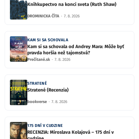
Kníhkupectvo na konci sveta (Ruth Shaw)
DROMINICKA ČÍTA
·
7. 8. 2026
KAM SI SA SCHOVALA
Kam si sa schovala od Andrey Mara: Môže byť
pravda horšia než tajomstvá?
Prečítané.sk
·
7. 8. 2026
STRATENÉ
Stratené (Recenzia)
bookverse
·
7. 8. 2026
175 DNÍ V CUDZINE
RECENZIA: Miroslava Kolajová – 175 dní v
cudzine