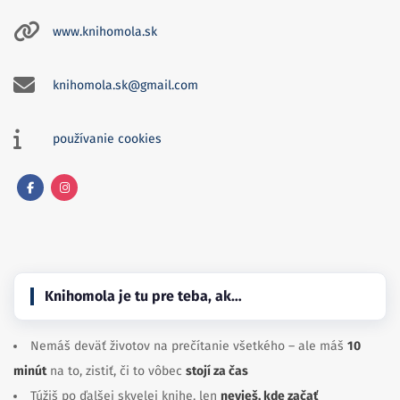
www.knihomola.sk
knihomola.sk@gmail.com
používanie cookies
Facebook
Instagram
Knihomola je tu pre teba, ak…
Nemáš deväť životov na prečítanie všetkého – ale máš
10
minút
na to, zistiť, či to vôbec
stojí za čas
Túžiš po ďalšej skvelej knihe, len
nevieš, kde začať