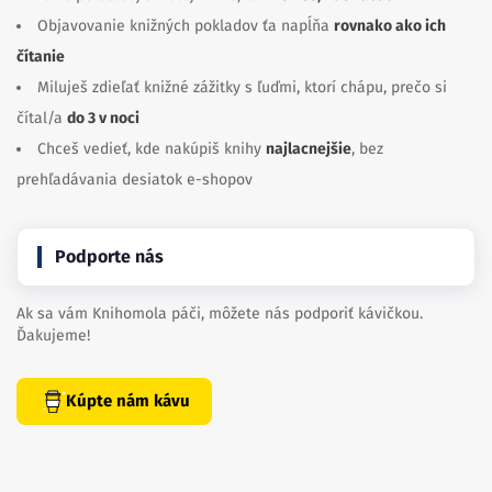
Objavovanie knižných pokladov ťa napĺňa
rovnako ako ich
čítanie
Miluješ zdieľať knižné zážitky s ľuďmi, ktorí chápu, prečo si
čítal/a
do 3 v noci
Chceš vedieť, kde nakúpiš knihy
najlacnejšie
, bez
prehľadávania desiatok e-shopov
Podporte nás
Ak sa vám Knihomola páči, môžete nás podporiť kávičkou.
Ďakujeme!
Kúpte nám kávu