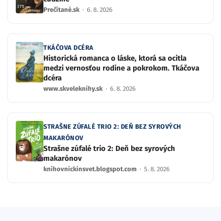
Prečítané.sk
·
6. 8. 2026
TKÁČOVA DCÉRA
Historická romanca o láske, ktorá sa ocitla
medzi vernosťou rodine a pokrokom. Tkáčova
dcéra
www.skveleknihy.sk
·
6. 8. 2026
STRAŠNE ZÚFALÉ TRIO 2: DEŇ BEZ SYROVÝCH
MAKARÓNOV
Strašne zúfalé trio 2: Deň bez syrových
makarónov
knihovnickinsvet.blogspot.com
·
5. 8. 2026