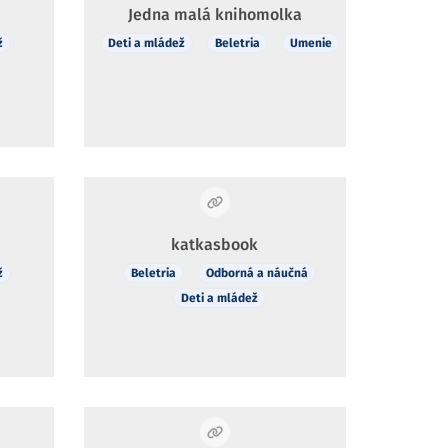
Jedna malá knihomolka
ž
Deti a mládež
Beletria
Umenie
katkasbook
ž
Beletria
Odborná a náučná
Deti a mládež