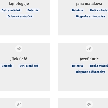
Jaji bloguje
jana maláková
Deti a mládež
Beletria
Beletria
Deti a mláde
Odborná a náučná
Biografie a životopisy
Jílek Café
Jozef Kuric
Beletria
Deti a mládež
Beletria
Deti a mláde
Biografie a životopisy