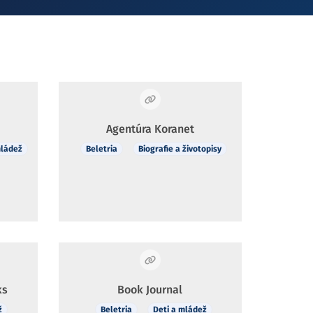
Agentúra Koranet
mládež
Beletria
Biografie a životopisy
ks
Book Journal
ž
Beletria
Deti a mládež