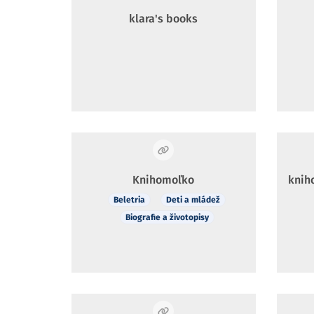
klara's books
Knihomoľko
knih
Beletria
Deti a mládež
Biografie a životopisy