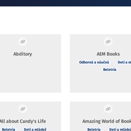
Abditory
AEM Books
Odborná a náučná
Deti a 
Beletria
All about Candy's Life
Amazing World of Boo
Beletria
Deti a mládež
Beletria
Deti a mláde