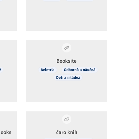
Booksite
ž
Beletria
Odborná a náučná
Deti a mládež
Books
čaro kníh