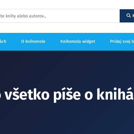
hách
O knihomole
Knihomola widget
Pridaj svoj 
 všetko píše o knih