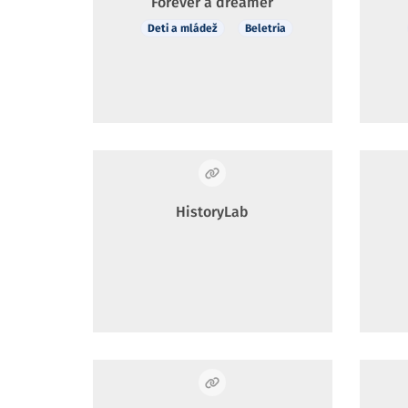
Forever a dreamer
Deti a mládež
Beletria
HistoryLab