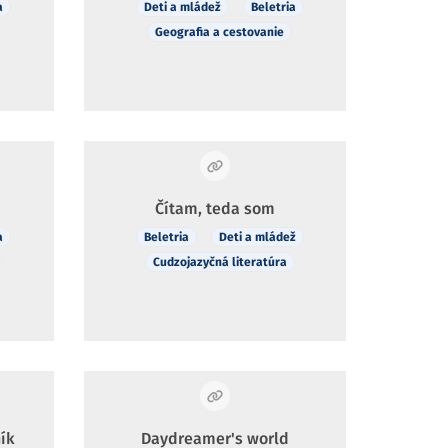
a
Deti a mládež
Beletria
Geografia a cestovanie
Čítam, teda som
a
Beletria
Deti a mládež
Cudzojazyčná literatúra
ík
Daydreamer's world