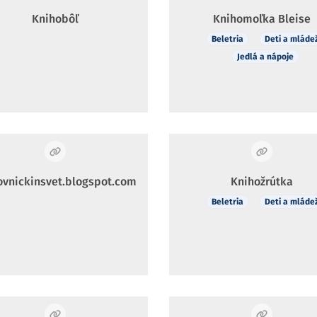
Knihobôľ
Knihomoľka Bleise
Beletria
Deti a mláde
Jedlá a nápoje
ovnickinsvet.blogspot.com
Knihožrútka
Beletria
Deti a mláde