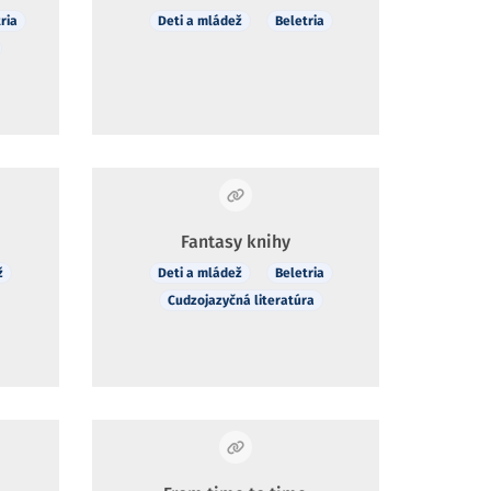
ria
Deti a mládež
Beletria
Fantasy knihy
ž
Deti a mládež
Beletria
Cudzojazyčná literatúra