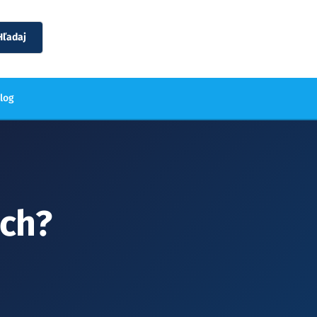
Hľadaj
blog
ách?