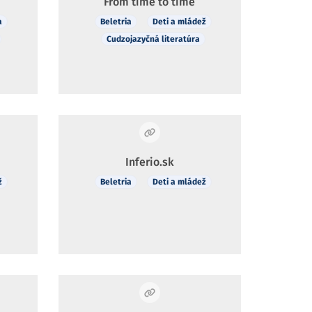
From time to time
a
Beletria
Deti a mládež
Cudzojazyčná literatúra
Inferio.sk
ž
Beletria
Deti a mládež