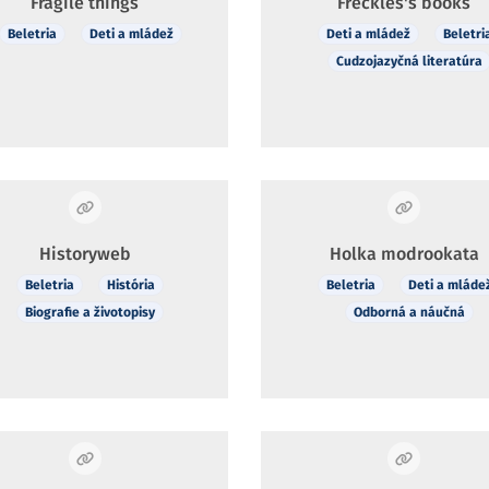
Fragile things
Freckles's books
Beletria
Deti a mládež
Deti a mládež
Beletri
Cudzojazyčná literatúra
Historyweb
Holka modrookata
Beletria
História
Beletria
Deti a mláde
Biografie a životopisy
Odborná a náučná