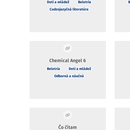
Deti a mládež
Beletria
B
Cudzojazyčná literatúra
Chemical Angel 6
Beletria
Deti a mládež
Odborná a náučná
Čo čítam