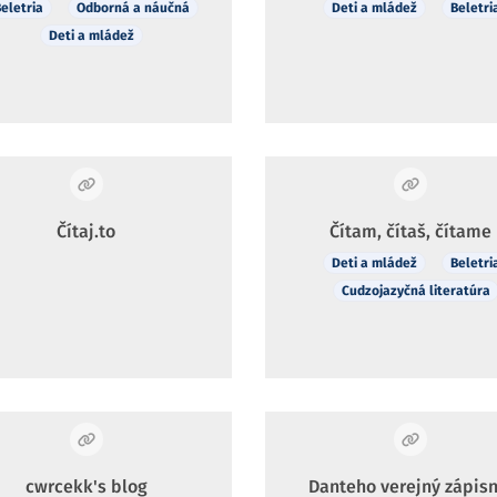
eletria
Odborná a náučná
Deti a mládež
Beletri
Deti a mládež
Čítaj.to
Čítam, čítaš, čítame
Deti a mládež
Beletri
Cudzojazyčná literatúra
cwrcekk's blog
Danteho verejný zápisn