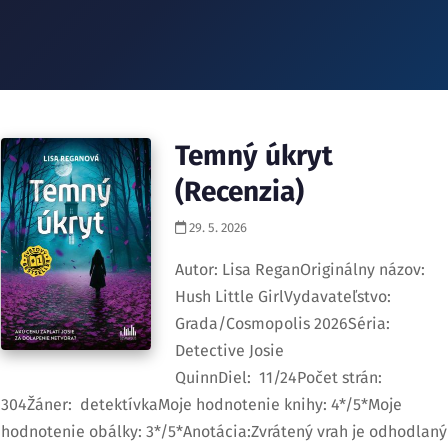
Temný úkryt
(Recenzia)
29. 5. 2026
Autor: Lisa ReganOriginálny názov:
Hush Little GirlVydavateľstvo:
Grada/Cosmopolis 2026Séria:
Detective Josie
QuinnDiel: 11/24Počet strán:
304Žáner: detektívkaMoje hodnotenie knihy: 4*/5*Moje
hodnotenie obálky: 3*/5*Anotácia:Zvrátený vrah je odhodlaný