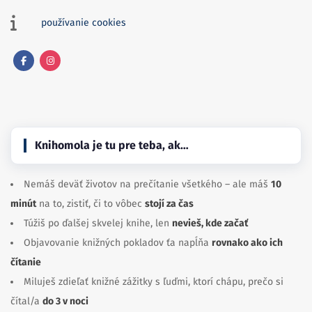
používanie cookies
Facebook
Instagram
Knihomola je tu pre teba, ak…
Nemáš deväť životov na prečítanie všetkého – ale máš
10
minút
na to, zistiť, či to vôbec
stojí za čas
Túžiš po ďalšej skvelej knihe, len
nevieš, kde začať
Objavovanie knižných pokladov ťa napĺňa
rovnako ako ich
čítanie
Miluješ zdieľať knižné zážitky s ľuďmi, ktorí chápu, prečo si
čítal/a
do 3 v noci