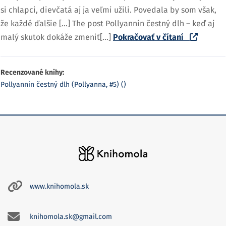
si chlapci, dievčatá aj ja veľmi užili. Povedala by som však,
že každé ďalšie […] The post Pollyannin čestný dlh – keď aj
malý skutok dokáže zmeniť[...]
Pokračovať v čítaní
Recenzované knihy:
Pollyannin čestný dlh (Pollyanna, #5) ()
www.knihomola.sk
knihomola.sk@gmail.com