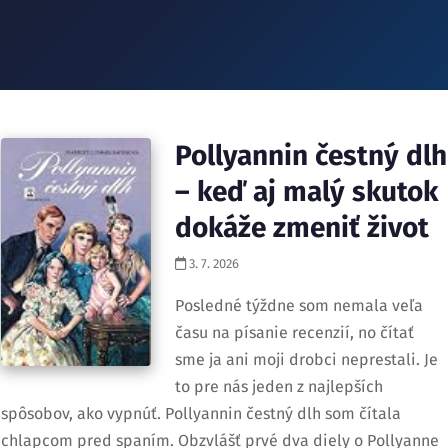
Pollyannin čestný dlh
– keď aj malý skutok
dokáže zmeniť život
3. 7. 2026
Posledné týždne som nemala veľa
času na písanie recenzií, no čítať
sme ja ani moji drobci neprestali. Je
to pre nás jeden z najlepších
spôsobov, ako vypnúť. Pollyannin čestný dlh som čítala
chlapcom pred spaním. Obzvlášť prvé dva diely o Pollyanne