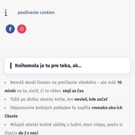
používanie cookies
Facebook
Instagram
Knihomola je tu pre teba, ak…
Nemáš deväť životov na prečítanie všetkého – ale máš
10
minút
na to, zistiť, či to vôbec
stojí za čas
Túžiš po ďalšej skvelej knihe, len
nevieš, kde začať
Objavovanie knižných pokladov ťa napĺňa
rovnako ako ich
čítanie
Miluješ zdieľať knižné zážitky s ľuďmi, ktorí chápu, prečo si
čítal/a
do 3 v noci