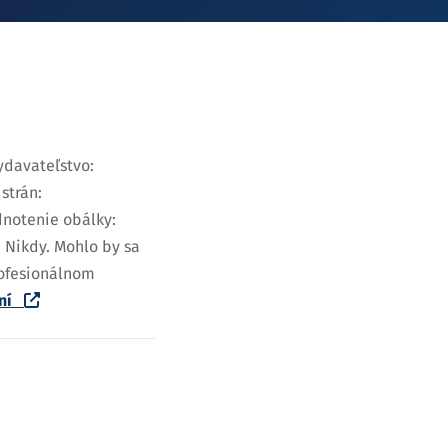
ydavateľstvo:
strán:
notenie obálky:
 Nikdy. Mohlo by sa
profesionálnom
aní