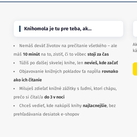
Knihomola je tu pre teba, ak…
Ak
Nemáš deväť životov na prečítanie všetkého – ale
ká
máš
10 minút
na to, zistiť, či to vôbec
stojí za čas
Túžiš po ďalšej skvelej knihe, len
nevieš, kde začať
Objavovanie knižných pokladov ťa napĺňa
rovnako
ako ich čítanie
Miluješ zdieľať knižné zážitky s ľuďmi, ktorí chápu,
prečo si čítal/a
do 3 v noci
Chceš vedieť, kde nakúpiš knihy
najlacnejšie
, bez
prehľadávania desiatok e-shopov