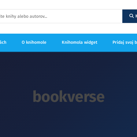
hách
O knihomole
Knihomola widget
Pridaj svoj 
bookverse