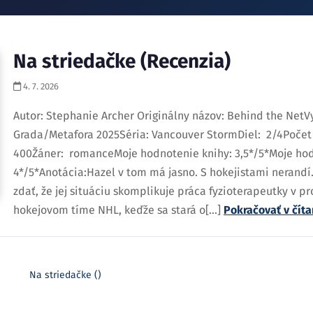
Na striedačke (Recenzia)
4. 7. 2026
Autor: Stephanie Archer Originálny názov: Behind the NetV
Grada/Metafora 2025Séria: Vancouver StormDiel: 2/4Počet 
400Žáner: romanceMoje hodnotenie knihy: 3,5*/5*Moje hod
4*/5*Anotácia:Hazel v tom má jasno. S hokejistami nerandí.
zdať, že jej situáciu skomplikuje práca fyzioterapeutky v 
hokejovom tíme NHL, keďže sa stará o[...]
Pokračovať v čít
Na striedačke ()