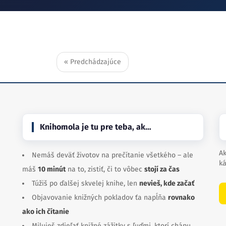
« Predchádzajúce
Knihomola je tu pre teba, ak…
Ak
Nemáš deväť životov na prečítanie všetkého – ale
ká
máš
10 minút
na to, zistiť, či to vôbec
stojí za čas
Túžiš po ďalšej skvelej knihe, len
nevieš, kde začať
Objavovanie knižných pokladov ťa napĺňa
rovnako
ako ich čítanie
Miluješ zdieľať knižné zážitky s ľuďmi, ktorí chápu,