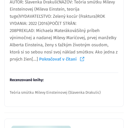
AUTOR: Slavenka DrakulićNÁZOV: Teória smútku Milevy
Einsteinovej (Mileva Einstein, teorija
tuge)VYDAVATEĽSTVO: Zelený kocúr (Fraktura)ROK
VYDANIA: 2022 (2016)POČET STRÁN:
208PREKLAD: Michaela MaterákováSilný príbeh
výnimočnej a nadanej Milevy Marićovej, prvej manželky
Alberta Einsteina, ženy s ťažkým životným osudom,
ktorá si so sebou nosí svoj náklad smútkov. Ako jedna z
prvých žien[...]
Pokračovať v čítaní
Recenzované knihy:
Teória smútku Milevy Einsteinovej (Slavenka Drakulic)