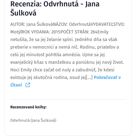
Recenzia: Odvrhnutá - Jana
Šulková
AUTOR: Jana ŠulkováNÁZOV: OdvrhnutáVYDAVATEĽSTVO:
MotýľROK VYDANIA: 2015POČET STRÁN: 264Emily
netušila, že sa jej želanie splní. Jedného dňa sa však
preberie v nemocnici a nemá nič. Rodinu, priateľov a
celú jej minulosť pohltila amnézia. Ujme sa jej
evanjelický kňaz s manželkou a ponúknu jej nový život.
Hoci Emily chce začať od nuly a zabudnúť, že kdesi
existuje jej skutočná rodina, osud jej[...]
Pokračovať v
čítaní
Recenzované knihy:
Odvrhnutá (Jana Šulková)