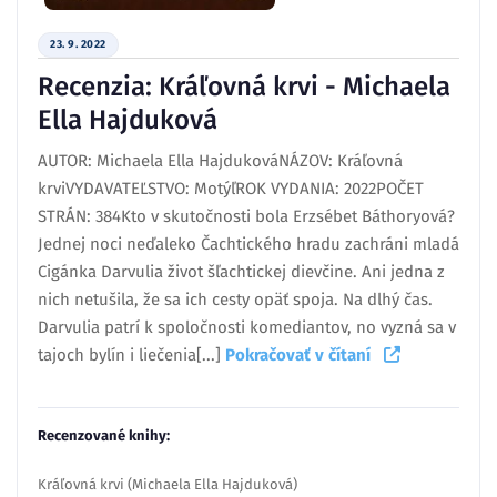
23. 9. 2022
Recenzia: Kráľovná krvi - Michaela
Ella Hajduková
AUTOR: Michaela Ella HajdukováNÁZOV: Kráľovná
krviVYDAVATEĽSTVO: MotýľROK VYDANIA: 2022POČET
STRÁN: 384Kto v skutočnosti bola Erzsébet Báthoryová?
Jednej noci neďaleko Čachtického hradu zachráni mladá
Cigánka Darvulia život šľachtickej dievčine. Ani jedna z
nich netušila, že sa ich cesty opäť spoja. Na dlhý čas.
Darvulia patrí k spoločnosti komediantov, no vyzná sa v
tajoch bylín i liečenia[...]
Pokračovať v čítaní
Recenzované knihy:
Kráľovná krvi (Michaela Ella Hajduková)