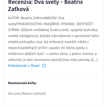
Recenzia: Dva svety - Beatrix
Zaťková
AUTOR: Beatrix ZaťkováNÁZOV: Dva
svetyVYDAVATEĽSTVO: MotýľROK VYDANIA: 2021POČET
STŔAN: 320Svet neďalekej budúcnosti, vyspelá technika,
umelá inteligencia, ľudské odcudzenie a uprostred toho
mladá policajtka Líza. Jej milovaný manžel náhle z
nepochopiteľných príčin upadol do kómy spolu s
miliónom ďalších ľudí – v jedno ráno, v jednu minútu a
sekundu ju bez varovania opustil.Dva roky samoty a[...]
Pokračovať v čítaní
Recenzované knihy:
Dva svety (Beatrix Zaťková)