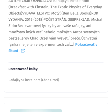
AUTOR: Chad OrzelNÁZOV: Raňajky s Einsteinom
(Breakfast with Einstein, The Exotic Physics of Everyday
Objects)VYDAVATEĽSTVO: Motýľ (Ben Bella Books)ROK
VYDANIA: 2019 (2018)POČET STRÁN: 288PREKLAD: Michal
ZidorBez kvantovej fyziky by ani vaše raňajky, ani
množstvo iných vecí nebolo možných.Autor svetových
bestsellerov Chad Orzel vám vysvetlí prečo.Úchvatná
fyzika nie je len v experimentoch za[...]
Pokračovať v
čítaní
Recenzované knihy:
Raňajky s Einsteinom (Chad Orzel)