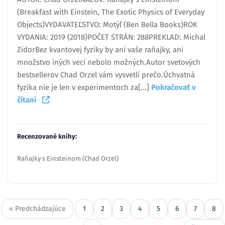
(Breakfast with Einstein, The Exotic Physics of Everyday
Objects)VYDAVATEĽSTVO: Motýľ (Ben Bella Books)ROK
VYDANIA: 2019 (2018)POČET STRÁN: 288PREKLAD: Michal
ZidorBez kvantovej fyziky by ani vaše raňajky, ani
množstvo iných vecí nebolo možných.Autor svetových
bestsellerov Chad Orzel vám vysvetlí prečo.Úchvatná
fyzika nie je len v experimentoch za[...]
Pokračovať v
čítaní
Recenzované knihy:
Raňajky s Einsteinom (Chad Orzel)
« Predchádzajúce
1
2
3
4
5
6
7
8