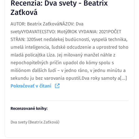
Recenzia: Dva svety - Beatrix
Zaťková
AUTOR: Beatrix ZaťkováNÁZOV: Dva
svetyVYDAVATEĽSTVO: MotýľROK VYDANIA: 2021POČET
STŔAN: 320Svet neďalekej budúcnosti, vyspelá technika,
umelá inteligencia, ľudské odcudzenie a uprostred toho
mladá policajtka Líza. Jej milovaný manžel náhle z
nepochopiteľných príčin upadol do kómy spolu s
miliónom ďalších ľudí – v jedno ráno, v jednu minútu a
sekundu ju bez varovania opustil.Dva roky samoty a[...]
Pokračovať v čítaní
Recenzované knihy:
Dva svety (Beatrix Zaťková)