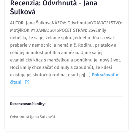
Recenzia: Odvrhnutá - Jana
Šulková
AUTOR: Jana ŠulkováNÁZOV: OdvrhnutáVYDAVATEĽSTVO:
MotýľROK VYDANIA: 2015POČET STRÁN: 264Emily
netušila, že sa jej želanie splní. Jedného dňa sa však
preberie v nemocnici a nemá nič. Rodinu, priateľov a
celú jej minulosť pohltila amnézia. Ujme sa jej
evanjelický kňaz s manželkou a ponúknu jej nový život.
Hoci Emily chce začať od nuly a zabudnúť, že kdesi
existuje jej skutočná rodina, osud jej[...]
Pokračovať v
čítaní
Recenzované knihy:
Odvrhnutá (Jana Šulková)