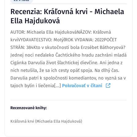
23. 9. 2022
Recenzia: Kráľovná krvi - Michaela
Ella Hajduková
AUTOR: Michaela Ella HajdukováNÁZOV: Kráľovná
krviVYDAVATEĽSTVO: MotýľROK VYDANIA: 2022POČET
STRÁN: 384Kto v skutočnosti bola Erzsébet Báthoryová?
Jednej noci neďaleko Čachtického hradu zachráni mladá
Cigánka Darvulia život šľachtickej dievčine. Ani jedna z
nich netušila, že sa ich cesty opäť spoja. Na dlhý čas.
Darvulia patrí k spoločnosti komediantov, no vyzná sa v
tajoch bylín i liečenia[...]
Pokračovať v čítaní
Recenzované knihy:
Kráľovná krvi (Michaela Ella Hajduková)