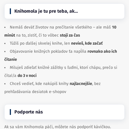
Knihomola je tu pre teba, ak…
Nemáš deväť životov na prečítanie všetkého – ale máš
10
minút
na to, zistiť, či to vôbec
stojí za čas
Túžiš po ďalšej skvelej knihe, len
nevieš, kde začať
Objavovanie knižných pokladov ťa napĺňa
rovnako ako ich
čítanie
Miluješ zdieľať knižné zážitky s ľuďmi, ktorí chápu, prečo si
čítal/a
do 3 v noci
Chceš vedieť, kde nakúpiš knihy
najlacnejšie
, bez
prehľadávania desiatok e-shopov
Podporte nás
Ak sa vám Knihomola páči, môžete nás podporiť kávičkou.