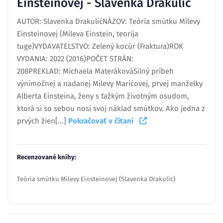
Einsteinovej - Slavenka Drakulić
AUTOR: Slavenka DrakulićNÁZOV: Teória smútku Milevy
Einsteinovej (Mileva Einstein, teorija
tuge)VYDAVATEĽSTVO: Zelený kocúr (Fraktura)ROK
VYDANIA: 2022 (2016)POČET STRÁN:
208PREKLAD: Michaela MaterákováSilný príbeh
výnimočnej a nadanej Milevy Marićovej, prvej manželky
Alberta Einsteina, ženy s ťažkým životným osudom,
ktorá si so sebou nosí svoj náklad smútkov. Ako jedna z
prvých žien[...]
Pokračovať v čítaní
Recenzované knihy:
Teória smútku Milevy Einsteinovej (Slavenka Drakulic)