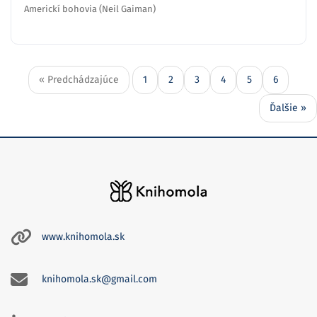
Americkí bohovia (Neil Gaiman)
« Predchádzajúce
1
2
3
4
5
6
Ďalšie »
www.knihomola.sk
knihomola.sk@gmail.com