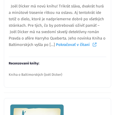
Joël Dicker má novú knihu! Trikrát sláva, dvakrát hurá
a minútové trasenie ritkou na oslavu. Aj tentokrát ide
totiž o dielo, ktoré je nadpriemerne dobré po všetkých
stránkach. Pre tých, čo by potrebovali oživiť pamäť –
Joël Dicker má na svedomí skvelý detektívny román
Pravda o afére Harryho Queberta. Jeho novinka Kniha o
Baltimorských vyšla po […]
Pokračovať v čítaní
Recenzované knihy:
Kniha o Baltimorských (Joël Dicker)