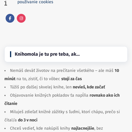
používanie cookies
Facebook
Instagram
Knihomola je tu pre teba, ak…
Nemáš deväť životov na prečítanie všetkého – ale máš
10
minút
na to, zistiť, či to vôbec
stojí za čas
Túžiš po ďalšej skvelej knihe, len
nevieš, kde začať
Objavovanie knižných pokladov ťa napĺňa
rovnako ako ich
čítanie
Miluješ zdieľať knižné zážitky s ľuďmi, ktorí chápu, prečo si
čítal/a
do 3 v noci
Chceš vedieť, kde nakúpiš knihy
najlacnejšie
, bez