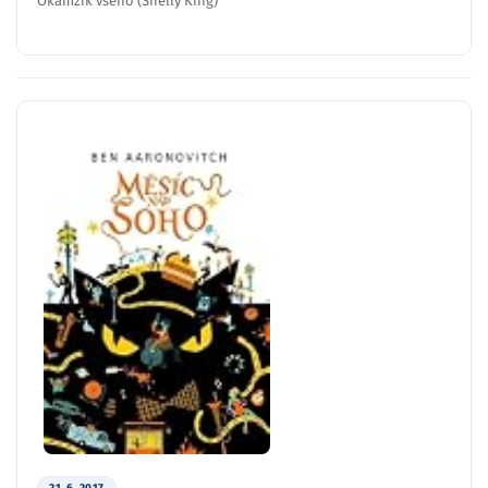
Okamžik všeho (Shelly King)
21. 6. 2017