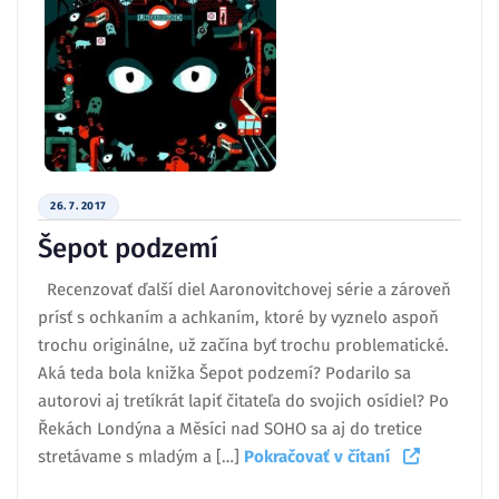
26. 7. 2017
Šepot podzemí
Recenzovať ďalší diel Aaronovitchovej série a zároveň
prísť s ochkaním a achkaním, ktoré by vyznelo aspoň
trochu originálne, už začína byť trochu problematické.
Aká teda bola knižka Šepot podzemí? Podarilo sa
autorovi aj tretíkrát lapiť čitateľa do svojich osídiel? Po
Řekách Londýna a Měsíci nad SOHO sa aj do tretice
stretávame s mladým a […]
Pokračovať v čítaní