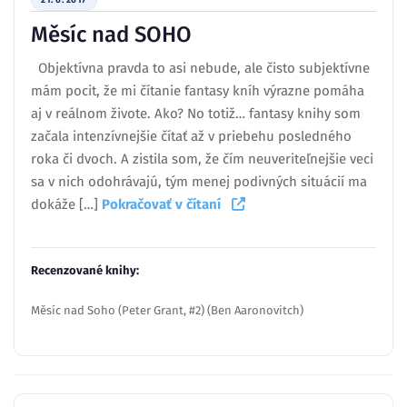
Měsíc nad SOHO
Objektívna pravda to asi nebude, ale čisto subjektívne
mám pocit, že mi čítanie fantasy kníh výrazne pomáha
aj v reálnom živote. Ako? No totiž… fantasy knihy som
začala intenzívnejšie čítať až v priebehu posledného
roka či dvoch. A zistila som, že čím neuveriteľnejšie veci
sa v nich odohrávajú, tým menej podivných situácií ma
dokáže […]
Pokračovať v čítaní
Recenzované knihy:
Měsíc nad Soho (Peter Grant, #2) (Ben Aaronovitch)