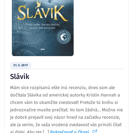
31. 5. 2017
Slávik
Mám síce rozpísanú ešte inú recenziu, dnes som ale
dočítala Slávika od americkej autorky Kristin Hannah a
chcem vám to okamžite zvestovať! Pretože tú knihu si
jednoznačne musíte prečítať. Vo tom žádná… Možno nie
je dobré prejaviť svoj názor hneď na začiatku recenzie,
ale ja verím, že vaša vrodená zvedavosť vás prinúti čítať
aj ďalej. Aby ste […]
Pokračovať v čítaní