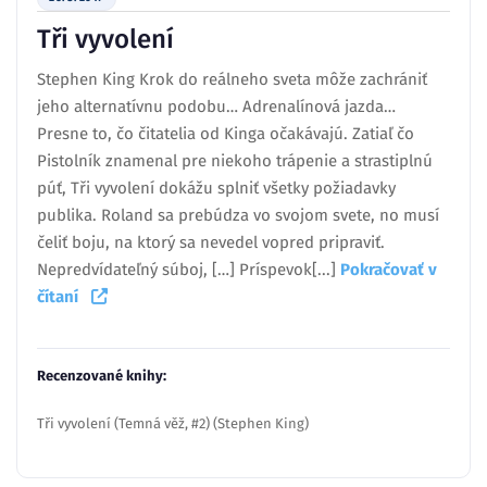
Tři vyvolení
Stephen King Krok do reálneho sveta môže zachrániť
jeho alternatívnu podobu… Adrenalínová jazda…
Presne to, čo čitatelia od Kinga očakávajú. Zatiaľ čo
Pistolník znamenal pre niekoho trápenie a strastiplnú
púť, Tři vyvolení dokážu splniť všetky požiadavky
publika. Roland sa prebúdza vo svojom svete, no musí
čeliť boju, na ktorý sa nevedel vopred pripraviť.
Nepredvídateľný súboj, […] Príspevok[...]
Pokračovať v
čítaní
Recenzované knihy:
Tři vyvolení (Temná věž, #2) (Stephen King)