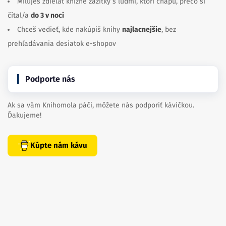
Miluješ zdieľať knižné zážitky s ľuďmi, ktorí chápu, prečo si
čítal/a
do 3 v noci
Chceš vedieť, kde nakúpiš knihy
najlacnejšie
, bez
prehľadávania desiatok e-shopov
Podporte nás
Ak sa vám Knihomola páči, môžete nás podporiť kávičkou.
Ďakujeme!
Kúpte nám kávu