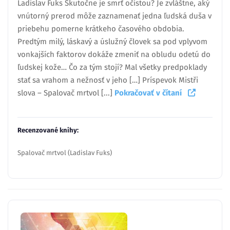
Ladislav Fuks Skutočne je smrť očistou? Je zvláštne, aký
vnútorný prerod môže zaznamenať jedna ľudská duša v
priebehu pomerne krátkeho časového obdobia.
Predtým milý, láskavý a úslužný človek sa pod vplyvom
vonkajších faktorov dokáže zmeniť na obludu odetú do
ľudskej kože… Čo za tým stojí? Mal všetky predpoklady
stať sa vrahom a nežnosť v jeho […] Príspevok Mistři
slova – Spalovač mrtvol [...]
Pokračovať v čítaní
Recenzované knihy:
Spalovač mrtvol (Ladislav Fuks)