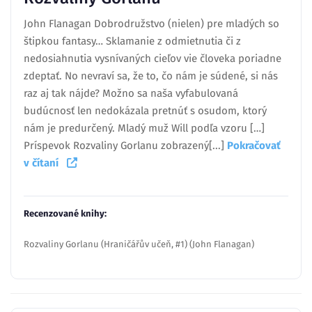
John Flanagan Dobrodružstvo (nielen) pre mladých so
štipkou fantasy… Sklamanie z odmietnutia či z
nedosiahnutia vysnívaných cieľov vie človeka poriadne
zdeptať. No nevraví sa, že to, čo nám je súdené, si nás
raz aj tak nájde? Možno sa naša vyfabulovaná
budúcnosť len nedokázala pretnúť s osudom, ktorý
nám je predurčený. Mladý muž Will podľa vzoru […]
Príspevok Rozvaliny Gorlanu zobrazený[...]
Pokračovať
v čítaní
Recenzované knihy:
Rozvaliny Gorlanu (Hraničářův učeň, #1) (John Flanagan)