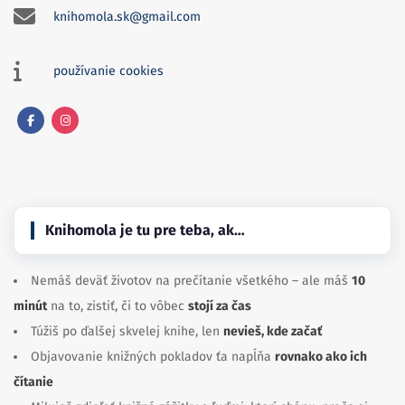
knihomola.sk@gmail.com
používanie cookies
Facebook
Instagram
Knihomola je tu pre teba, ak…
Nemáš deväť životov na prečítanie všetkého – ale máš
10
minút
na to, zistiť, či to vôbec
stojí za čas
Túžiš po ďalšej skvelej knihe, len
nevieš, kde začať
Objavovanie knižných pokladov ťa napĺňa
rovnako ako ich
čítanie