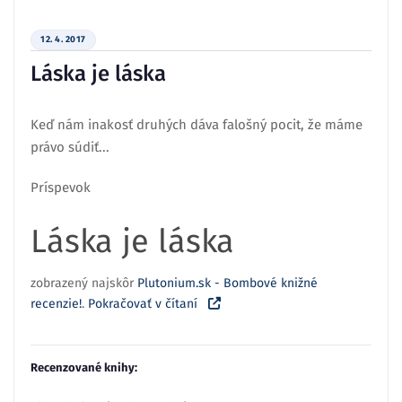
12. 4. 2017
Láska je láska
Keď nám inakosť druhých dáva falošný pocit, že máme
právo súdiť...
Príspevok
Láska je láska
zobrazený najskôr
Plutonium.sk - Bombové knižné
recenzie!
.
Pokračovať v čítaní
Recenzované knihy: