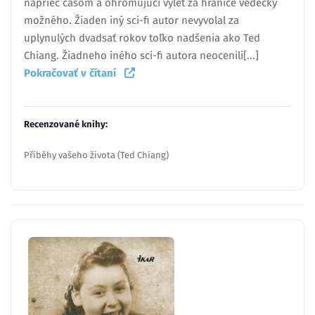
naprieč časom a ohromujúci výlet za hranice vedecky
možného. Žiaden iný sci-fi autor nevyvolal za
uplynulých dvadsať rokov toľko nadšenia ako Ted
Chiang. Žiadneho iného sci-fi autora neocenili[...]
Pokračovať v čítaní
Recenzované knihy:
Příběhy vašeho života (Ted Chiang)