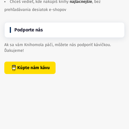
Chceš vedieť, kde nakúpiš knihy
najlacnejšie
, bez
prehľadávania desiatok e-shopov
Podporte nás
Ak sa vám Knihomola páči, môžete nás podporiť kávičkou.
Ďakujeme!
Kúpte nám kávu