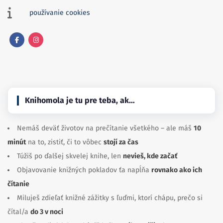
používanie cookies
Facebook
Instagram
Knihomola je tu pre teba, ak…
Nemáš deväť životov na prečítanie všetkého – ale máš
10
minút
na to, zistiť, či to vôbec
stojí za čas
Túžiš po ďalšej skvelej knihe, len
nevieš, kde začať
Objavovanie knižných pokladov ťa napĺňa
rovnako ako ich
čítanie
Miluješ zdieľať knižné zážitky s ľuďmi, ktorí chápu, prečo si
čítal/a
do 3 v noci