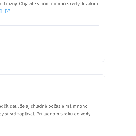
o knižný. Objavíte v ňom mnoho skvelých zákutí.
aní
vedčiť deti, že aj chladné počasie má mnoho
y si rád zaplával. Pri ladnom skoku do vody