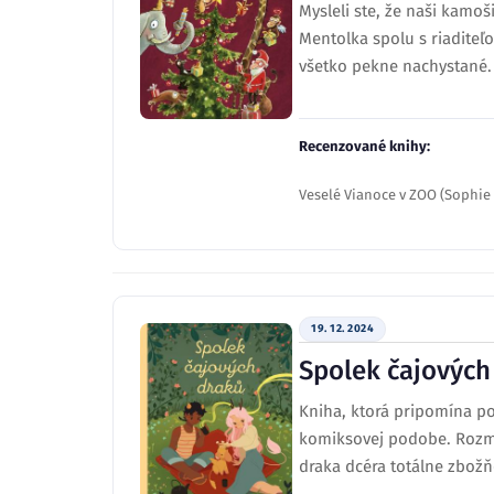
Mysleli ste, že naši kamo
Mentolka spolu s riaditeľ
všetko pekne nachystané.
Recenzované knihy:
Veselé Vianoce v ZOO (Sophi
19. 12. 2024
Spolek čajových
Kniha, ktorá pripomína pos
komiksovej podobe. Rozmýš
draka dcéra totálne zbož