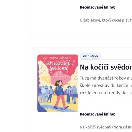
Recenzované knihy:
O žabiakovi, ktorý chcel pláv
20. 1. 2025
Na kočičí svědo
Tuva má dvanásť rokov a u
škole znova uvidí. Lenže 
rozdelená na trendy decká
Recenzované knihy:
Na kočičí svědomí (Nora Dåsn