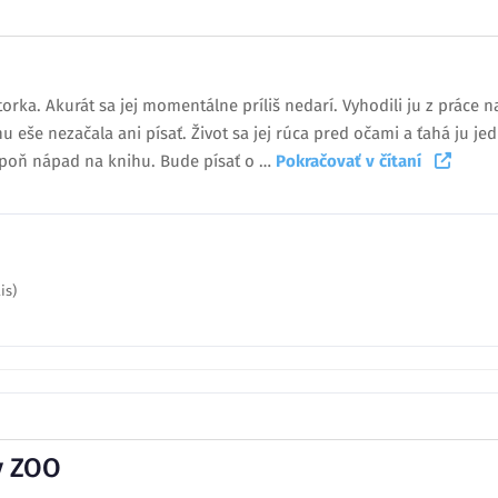
rka. Akurát sa jej momentálne príliš nedarí. Vyhodili ju z práce n
u eše nezačala ani písať. Život sa jej rúca pred očami a ťahá ju 
poň nápad na knihu. Bude písať o …
Pokračovať v čítaní
is)
v ZOO