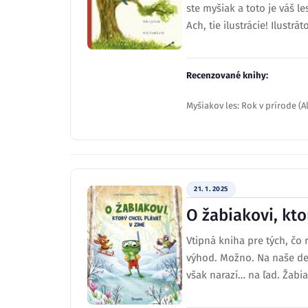
ste myšiak a toto je váš 
Ach, tie ilustrácie! Ilustr
Recenzované knihy:
Myšiakov les: Rok v prírode (A
21. 1. 2025
O žabiakovi, kto
Vtipná kniha pre tých, čo
výhod. Možno. Na naše det
však narazí… na ľad. Žabi