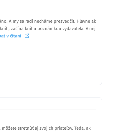
e áno. A my sa radi necháme presvedčiť. Hlavne ak
h kníh, začína knihu poznámkou vydavateľa. V nej
vať v čítaní
ôžete stretnúť aj svojich priateľov. Teda, ak