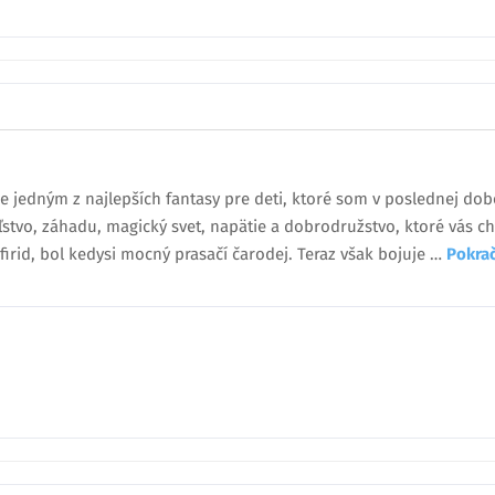
je jedným z najlepších fantasy pre deti, ktoré som v poslednej dobe
eľstvo, záhadu, magický svet, napätie a dobrodružstvo, ktoré vás ch
irid, bol kedysi mocný prasačí čarodej. Teraz však bojuje …
Pokra