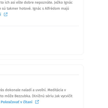
to ich asi ešte dobre nepoznáte. Ježko Ignác
e sú takmer hotové. Ignác s Alfrédom majú
aní
vás dokonale naladí a uvoľní. Meditácia v
to môže Bezzubka. (Knižnú sériu Jak vycvičit
…
Pokračovať v čítaní