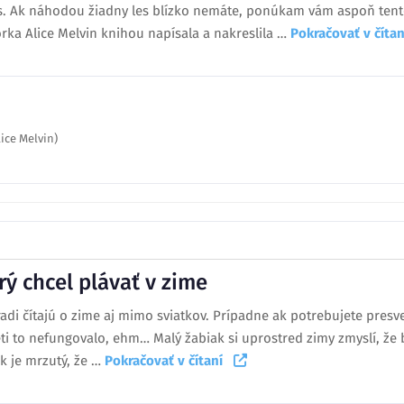
les. Ak náhodou žiadny les blízko nemáte, ponúkam vám aspoň tent
átorka Alice Melvin knihou napísala a nakreslila …
Pokračovať v čít
lice Melvin)
rý chcel plávať v zime
 radi čítajú o zime aj mimo sviatkov. Prípadne ak potrebujete pres
i to nefungovalo, ehm… Malý žabiak si uprostred zimy zmyslí, že b
ak je mrzutý, že …
Pokračovať v čítaní