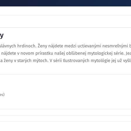
ky
 slávnych hrdinoch. Ženy nájdete medzi uctievanými nesmreľnými b
 nájdete v novom prírastku našej obľúbenej mytologickej série. J
 na ženy v starých mýtoch. V sérii Ilustrovaných mytológie jej už vyš
es)