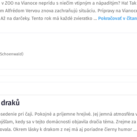
ši v ZOO na Vianoce neprídu s niečím vtipným a nápaditým? Ha! Tak 
om Alfrédom Vervou znova zachraňujú situáciu. Prípravy na Vianoc
 Až na darčeky. Tento rok má každé zvieratko …
Pokračovať v čít
e Schoenwald)
 draků
edenie pri čaji. Pokojné a príjemne hrejivé. Jej jemná atmosféra 
ľam, kedy sa v tejto domácnosti objavila dračia téma. Zrejme za 
ňovala. Okrem lásky k drakom z nej má aj poriadne čierny humor 