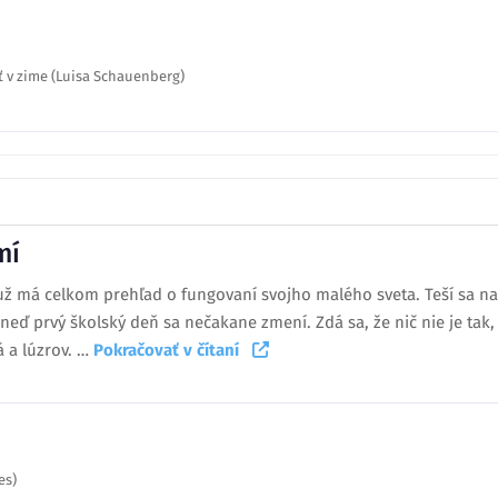
ať v zime (Luisa Schauenberg)
mí
ž má celkom prehľad o fungovaní svojho malého sveta. Teší sa na
hneď prvý školský deň sa nečakane zmení. Zdá sa, že nič nie je tak
 a lúzrov. …
Pokračovať v čítaní
es)