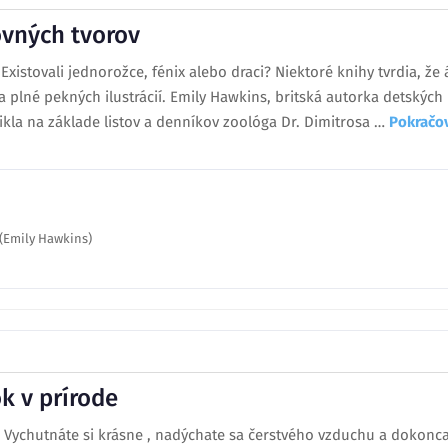
ovných tvorov
Existovali jednorožce, fénix alebo draci? Niektoré knihy tvrdia, ž
 a plné pekných ilustrácií. Emily Hawkins, britská autorka detskýc
ikla na základe listov a denníkov zoológa Dr. Dimitrosa …
Pokračo
 (Emily Hawkins)
k v prírode
Vychutnáte si krásne , nadýchate sa čerstvého vzduchu a dokonca m