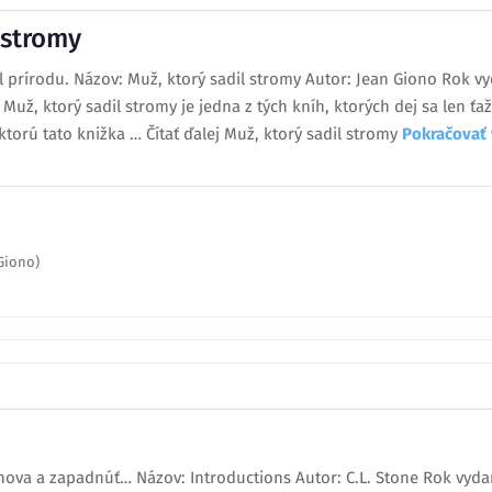
 stromy
 prírodu. Názov: Muž, ktorý sadil stromy Autor: Jean Giono Rok vyd
l: Muž, ktorý sadil stromy je jedna z tých kníh, ktorých dej sa len ť
ktorú tato knižka … Čítať ďalej Muž, ktorý sadil stromy
Pokračovať
 Giono)
nova a zapadnúť… Názov: Introductions Autor: C.L. Stone Rok vydan