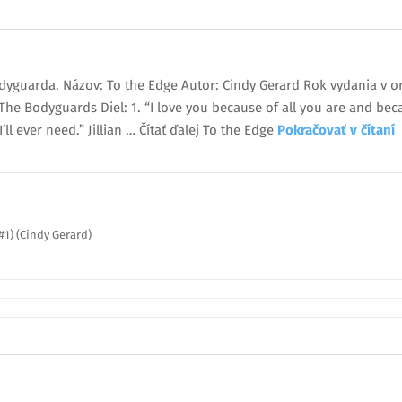
odyguarda. Názov: To the Edge Autor: Cindy Gerard Rok vydania v o
: The Bodyguards Diel: 1. “I love you because of all you are and be
’ll ever need.” Jillian … Čítať ďalej To the Edge
Pokračovať v čítan
1) (Cindy Gerard)