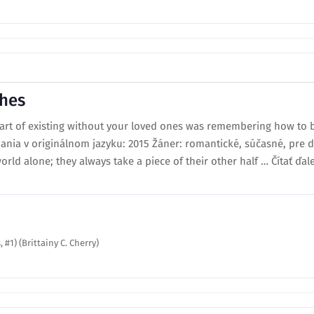
thes
rt of existing without your loved ones was remembering how to b
dania v originálnom jazyku: 2015 Žáner: romantické, súčasné, pre d
rld alone; they always take a piece of their other half … Čítať ďa
#1) (Brittainy C. Cherry)