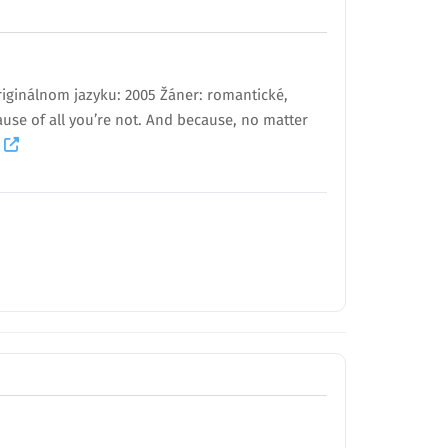
riginálnom jazyku: 2005 Žáner: romantické,
cause of all you’re not. And because, no matter
í