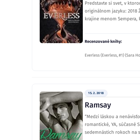
Predstavte si svet, v kto
originálnom jazyku: 2018 Ž
krajine menom Sempera, kd
Recenzované knihy:
Everless (Everless, #1) (Sara H
15. 2. 2018
Ramsay
“Medzi láskou a nenávisťo
romantické, YA, súčasné Sé
sedemnástich rokoch na s