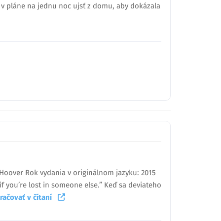
 v pláne na jednu noc ujsť z domu, aby dokázala
n Hoover Rok vydania v originálnom jazyku: 2015
 if you’re lost in someone else.” Keď sa deviateho
račovať v čítaní