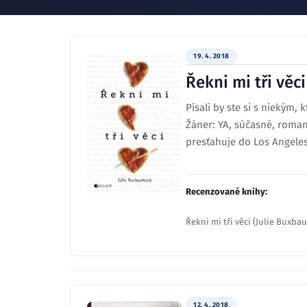
19. 4. 2018
Řekni mi tři věci
Písali by ste si s niekým,
Žáner: YA, súčasné, romant
presťahuje do Los Angeles 
Recenzované knihy:
Řekni mi tři věci (Julie Buxba
12. 4. 2018