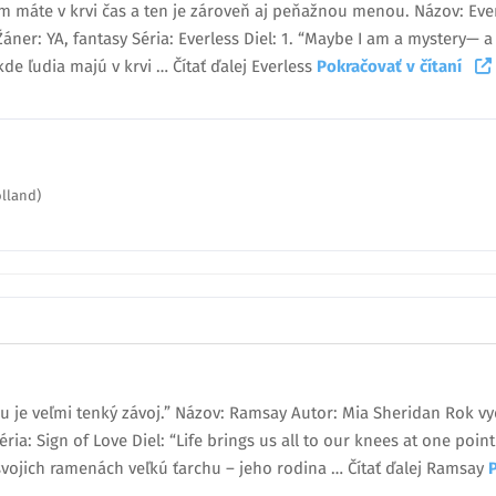
rom máte v krvi čas a ten je zároveň aj peňažnou menou. Názov: Eve
áner: YA, fantasy Séria: Everless Diel: 1. “Maybe I am a mystery— a 
e ľudia majú v krvi … Čítať ďalej Everless
Pokračovať v čítaní
olland)
u je veľmi tenký závoj.” Názov: Ramsay Autor: Mia Sheridan Rok vy
ria: Sign of Love Diel: “Life brings us all to our knees at one poi
vojich ramenách veľkú ťarchu – jeho rodina … Čítať ďalej Ramsay