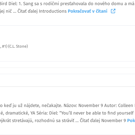
Bird Diel: 1. Sang sa s rodičmi presťahovala do nového domu a má
ej nič … Čítať ďalej Introductions
Pokračovať v čítaní
 #1) (C.L. Stone)
 no keď ju už nájdete, nečakajte. Názov: November 9 Autor: Collee
, dramatické, YA Séria: Diel: “You’ll never be able to find yourself
ýkrát stretávajú, rozhodnú sa stráviť … Čítať ďalej November 9
Pok