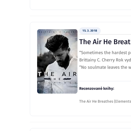
15. 3. 2018
The Air He Brea
“Sometimes the hardest pa
Brittainy C. Cherry Rok vy
“No soulmate leaves the wo
Recenzované knihy:
The Air He Breathes (Elements, 