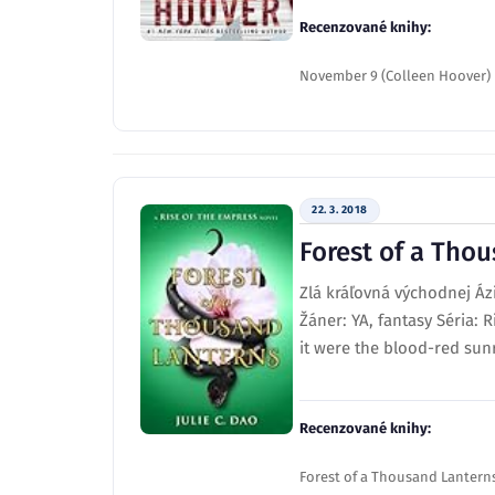
Recenzované knihy:
November 9 (Colleen Hoover)
22. 3. 2018
Forest of a Tho
Zlá kráľovná východnej Áz
Žáner: YA, fantasy Séria: 
it were the blood-red sunr
Recenzované knihy:
Forest of a Thousand Lanterns 