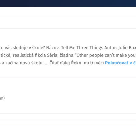
 kto vás sleduje v škole? Názov: Tell Me Three Things Autor: Julie 
ické, realistická fikcia Séria: žiadna “Other people can’t make you
a začína novú školu. … Čítať ďalej Řekni mi tři věci
Pokračovať v 
um)