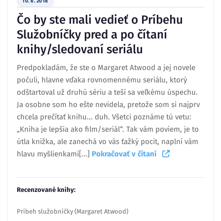
10. 6. 2018
Čo by ste mali vedieť o Príbehu
Služobníčky pred a po čítaní
knihy/sledovaní seriálu
Predpokladám, že ste o Margaret Atwood a jej novele
počuli, hlavne vďaka rovnomennému seriálu, ktorý
odštartoval už druhú sériu a teší sa veľkému úspechu.
Ja osobne som ho ešte nevidela, pretože som si najprv
chcela prečítať knihu... duh. Všetci poznáme tú vetu:
„Kniha je lepšia ako film/seriál“. Tak vám poviem, je to
útla knižka, ale zanechá vo vás ťažký pocit, naplní vám
hlavu myšlienkami[...]
Pokračovať v čítaní
Recenzované knihy:
Príbeh služobníčky (Margaret Atwood)