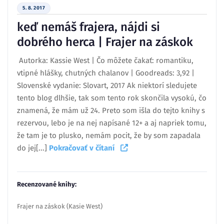
5. 8. 2017
keď nemáš frajera, nájdi si
dobrého herca | Frajer na záskok
Autorka: Kassie West | Čo môžete čakať: romantiku,
vtipné hlášky, chutných chalanov | Goodreads: 3,92 |
Slovenské vydanie: Slovart, 2017 Ak niektorí sledujete
tento blog dlhšie, tak som tento rok skončila vysokú, čo
znamená, že mám už 24. Preto som išla do tejto knihy s
rezervou, lebo je na nej napísané 12+ a aj napriek tomu,
že tam je to plusko, nemám pocit, že by som zapadala
do jej[...]
Pokračovať v čítaní
Recenzované knihy:
Frajer na záskok (Kasie West)