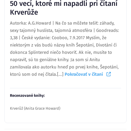
50 vecí, ktoré mi napadli pri čítaní
Krverůže
Autorka: A.G.Howard | Na čo sa môžete tešiť: záhady,
sexy tajomný huslista, tajomná atmosféra | Goodreads:
3,38 | České vydanie: Cooboo, 7.9.2017 Myslím, že
niektorým z vás budú názvy kníh Šepotání, Divotání či
dokonca Splintered niečo hovoriť. Ak nie, musíte to
napraviť, sú to geniálne knihy. Ja som si Anitu
zamilovala ako autorku hneď po prvej knihe, Šepotání,
ktorú som od nej čítala.[...]
Pokračovať v čítaní
Recenzované knihy:
Krverůž (Anita Grace Howard)