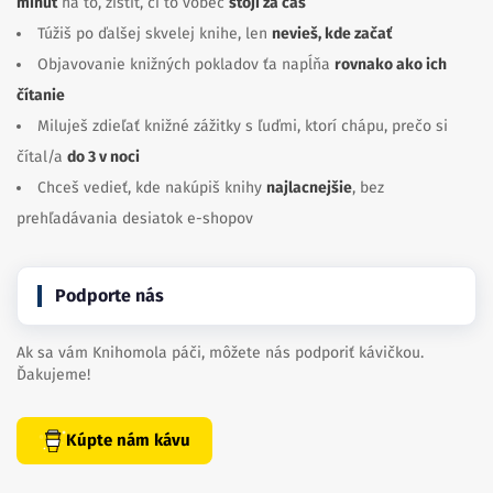
minút
na to, zistiť, či to vôbec
stojí za čas
Túžiš po ďalšej skvelej knihe, len
nevieš, kde začať
Objavovanie knižných pokladov ťa napĺňa
rovnako ako ich
čítanie
Miluješ zdieľať knižné zážitky s ľuďmi, ktorí chápu, prečo si
čítal/a
do 3 v noci
Chceš vedieť, kde nakúpiš knihy
najlacnejšie
, bez
prehľadávania desiatok e-shopov
Podporte nás
Ak sa vám Knihomola páči, môžete nás podporiť kávičkou.
Ďakujeme!
Kúpte nám kávu