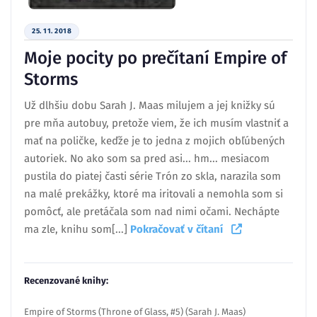
25. 11. 2018
Moje pocity po prečítaní Empire of
Storms
Už dlhšiu dobu Sarah J. Maas milujem a jej knižky sú
pre mňa autobuy, pretože viem, že ich musím vlastniť a
mať na poličke, keďže je to jedna z mojich obľúbených
autoriek. No ako som sa pred asi... hm... mesiacom
pustila do piatej časti série Trón zo skla, narazila som
na malé prekážky, ktoré ma iritovali a nemohla som si
pomôcť, ale pretáčala som nad nimi očami. Nechápte
ma zle, knihu som[...]
Pokračovať v čítaní
Recenzované knihy:
Empire of Storms (Throne of Glass, #5) (Sarah J. Maas)