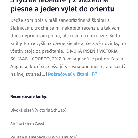
piesne a jeden výlet do orientu
Keďže som bola v máji zaneprázdnená školou a
štátnicami, trochu sa mi nakopilo recenzií, a tak vám
dnes neprinášam jednu, ale rovno tri recenzie. Sú to
knihy, ktoré vyšli už dávnejšie ale aj čerstvé novinky, no
všetky stoja za prečítanie. DIVOKÁ PÍSEŇ | VICTORIA
SCHWAB | COOBOO, 2017 Divoká píseň je príbeh Kata a
Augusta, ktorí síce bývajú v rovnakom meste, ale každý
na inej strane.[...]
Pokračovať v čítaní
Recenzované knihy:
Divoká píseň (Victoria Schwab)
Siréna (Kiera Cass)
Poušť v plamenech (Alwyn Hamilton)