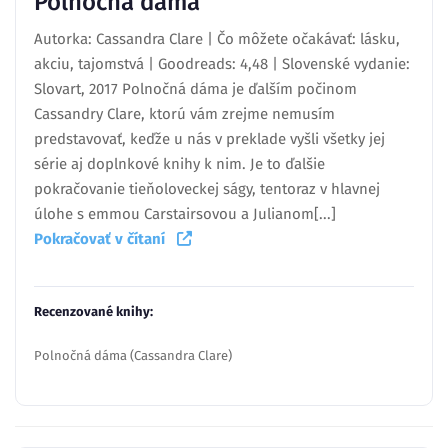
Polnočná dáma
Autorka: Cassandra Clare | Čo môžete očakávať: lásku,
akciu, tajomstvá | Goodreads: 4,48 | Slovenské vydanie:
Slovart, 2017 Polnočná dáma je ďalším počinom
Cassandry Clare, ktorú vám zrejme nemusím
predstavovať, keďže u nás v preklade vyšli všetky jej
série aj doplnkové knihy k nim. Je to ďalšie
pokračovanie tieňoloveckej ságy, tentoraz v hlavnej
úlohe s emmou Carstairsovou a Julianom[...]
Pokračovať v čítaní
Recenzované knihy:
Polnočná dáma (Cassandra Clare)