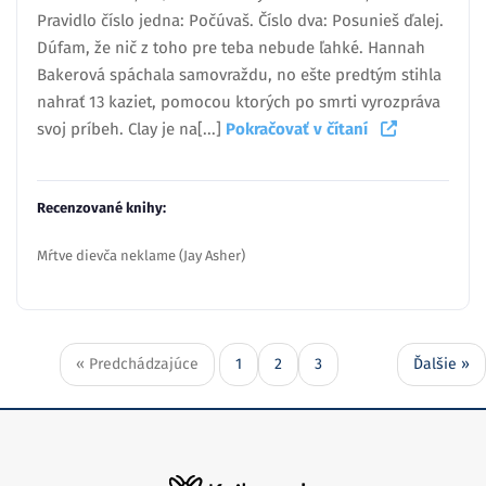
Pravidlo číslo jedna: Počúvaš. Číslo dva: Posunieš ďalej.
Dúfam, že nič z toho pre teba nebude ľahké. Hannah
Bakerová spáchala samovraždu, no ešte predtým stihla
nahrať 13 kaziet, pomocou ktorých po smrti vyrozpráva
svoj príbeh. Clay je na[...]
Pokračovať v čítaní
Recenzované knihy:
Mŕtve dievča neklame (Jay Asher)
« Predchádzajúce
1
2
3
Ďalšie »