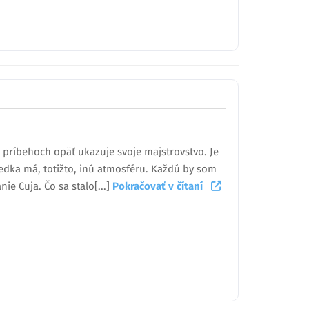
h príbehoch opäť ukazuje svoje majstrovstvo. Je
viedka má, totižto, inú atmosféru. Každú by som
ie Cuja. Čo sa stalo[...]
Pokračovať v čítaní