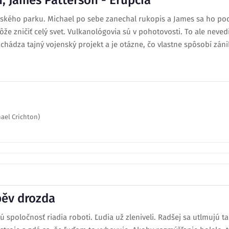
, James Patterson - Erupcia
rského parku. Michael po sebe zanechal rukopis a James sa ho pod
že zničiť celý svet. Vulkanológovia sú v pohotovosti. To ale neve
chádza tajný vojenský projekt a je otázne, čo vlastne spôsobí záni
ael Crichton)
pěv drozda
lú spoločnosť riadia roboti. Ľudia už zleniveli. Radšej sa utlmujú