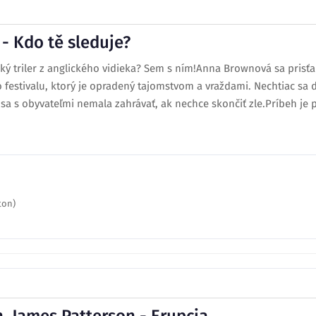
 - Kdo tě sleduje?
ký triler z anglického vidieka? Sem s ním!Anna Brownová sa prisť
stivalu, ktorý je opradený tajomstvom a vraždami. Nechtiac sa d
 sa s obyvateľmi nemala zahrávať, ak nechce skončiť zle.Príbeh je p
ton)