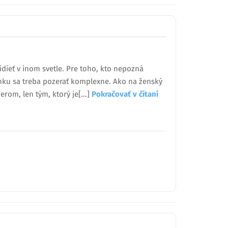
idieť v inom svetle. Pre toho, kto nepozná
iánku sa treba pozerať komplexne. Ako na ženský
erom, len tým, ktorý je[...]
Pokračovať v čítaní