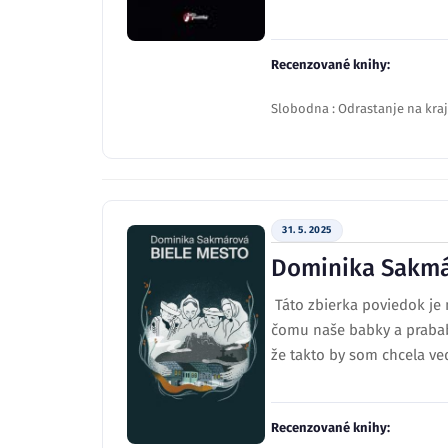
Recenzované knihy:
Slobodna : Odrastanje na kraju
31. 5. 2025
Dominika Sakmá
Táto zbierka poviedok je 
čomu naše babky a prababk
že takto by som chcela ved
Recenzované knihy: