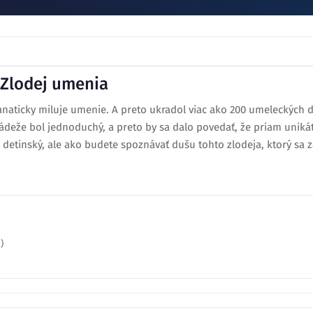
- Zlodej umenia
anaticky miluje umenie. A preto ukradol viac ako 200 umeleckých d
rádeže bol jednoduchý, a preto by sa dalo povedať, že priam unikát
liš detinský, ale ako budete spoznávať dušu tohto zlodeja, ktorý sa 
)