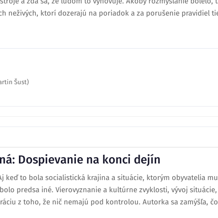
troje a zdá sa, že ľuďom to vyhovuje. Akoby rozmýšľanie bolelo, t
h neživých, ktorí dozerajú na poriadok a za porušenie pravidiel tiež
rtin Šust)
ná: Dospievanie na konci dejín
j keď to bola socialistická krajina a situácie, ktorým obyvatelia muse
o predsa iné. Vierovyznanie a kultúrne zvyklosti, vývoj situácie, 
tráciu z toho, že nič nemajú pod kontrolou. Autorka sa zamýšľa, č