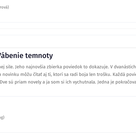
rová)
Vábenie temnoty
nej sile. Jeho najnovšia zbierka poviedok to dokazuje. V dvanástic
o novinku môžu čítať aj tí, ktorí sa radi boja len trošku. Každá po
.Dve sú priam novely a ja som si ich vychutnala. Jedna je pokračovan
ng)