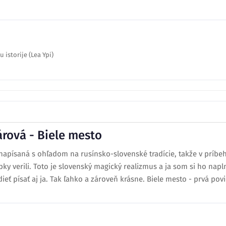
 istorije (Lea Ypi)
rová - Biele mesto
napísaná s ohľadom na rusínsko-slovenské tradície, takže v príbeh
y verili. Toto je slovenský magický realizmus a ja som si ho napln
ieť písať aj ja. Tak ľahko a zároveň krásne. Biele mesto - prvá povi