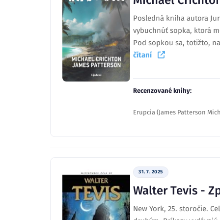
Michael Crichton
Posledná kniha autora Ju
vybuchnúť sopka, ktorá mô
Pod sopkou sa, totižto, na
čítaní
Recenzované knihy:
Erupcia (James Patterson Mich
31. 7. 2025
Walter Tevis - Z
New York, 25. storočie. Ce