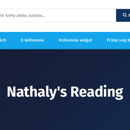
hách
O knihomole
Knihomola widget
Pridaj svoj 
Nathaly's Reading