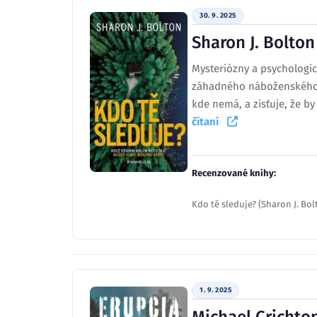
30. 9. 2025
Sharon J. Bolton
Mysteriózny a psychologic
záhadného náboženského fe
kde nemá, a zisťuje, že by
čítaní
Recenzované knihy:
Kdo tě sleduje? (Sharon J. Bol
1. 9. 2025