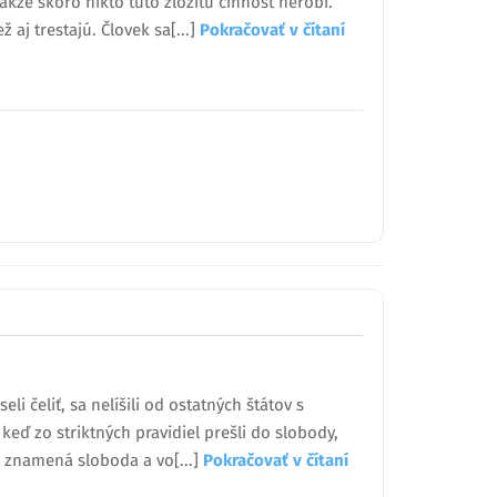
akže skoro nikto túto zložitú činnosť nerobí.
 aj trestajú. Človek sa[...]
Pokračovať v čítaní
li čeliť, sa nelíšili od ostatných štátov s
keď zo striktných pravidiel prešli do slobody,
o znamená sloboda a vo[...]
Pokračovať v čítaní