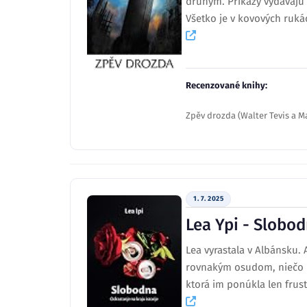
druhým. Príkazy vydávajú s
Všetko je v kovových rukác
Recenzované knihy:
Zpěv drozda (Walter Tevis a Ma
1. 7. 2025
Lea Ypi - Slobod
Lea vyrastala v Albánsku. A
rovnakým osudom, niečo bol
ktorá im ponúkla len frus