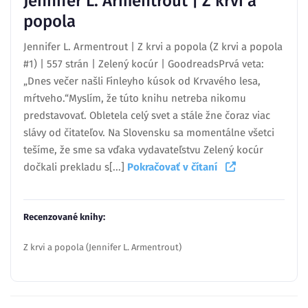
Jennifer L. Armentrout | Z krvi a
popola
Jennifer L. Armentrout | Z krvi a popola (Z krvi a popola
#1) | 557 strán | Zelený kocúr | GoodreadsPrvá veta:
„Dnes večer našli Finleyho kúsok od Krvavého lesa,
mŕtveho.“Myslím, že túto knihu netreba nikomu
predstavovať. Obletela celý svet a stále žne čoraz viac
slávy od čitateľov. Na Slovensku sa momentálne všetci
tešíme, že sme sa vďaka vydavateľstvu Zelený kocúr
dočkali prekladu s[...]
Pokračovať v čítaní
Recenzované knihy:
Z krvi a popola (Jennifer L. Armentrout)