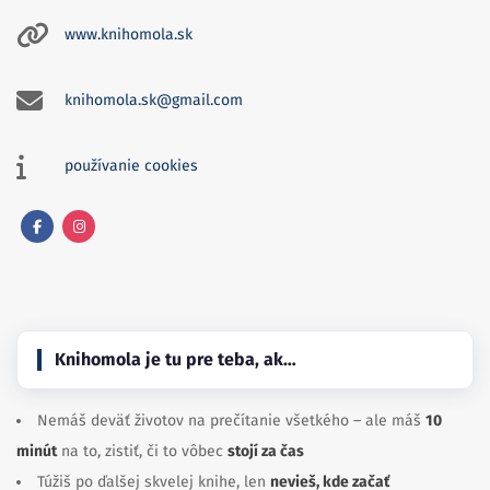
www.knihomola.sk
knihomola.sk@gmail.com
používanie cookies
Facebook
Instagram
Knihomola je tu pre teba, ak…
Nemáš deväť životov na prečítanie všetkého – ale máš
10
minút
na to, zistiť, či to vôbec
stojí za čas
Túžiš po ďalšej skvelej knihe, len
nevieš, kde začať