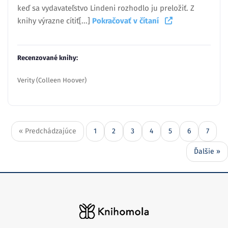
keď sa vydavateľstvo Lindeni rozhodlo ju preložiť. Z
knihy výrazne cítiť[...]
Pokračovať v čítaní
Recenzované knihy:
Verity (Colleen Hoover)
« Predchádzajúce
1
2
3
4
5
6
7
Ďalšie »