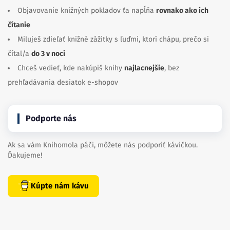
Objavovanie knižných pokladov ťa napĺňa
rovnako ako ich
čítanie
Miluješ zdieľať knižné zážitky s ľuďmi, ktorí chápu, prečo si
čítal/a
do 3 v noci
Chceš vedieť, kde nakúpiš knihy
najlacnejšie
, bez
prehľadávania desiatok e-shopov
Podporte nás
Ak sa vám Knihomola páči, môžete nás podporiť kávičkou.
Ďakujeme!
Kúpte nám kávu