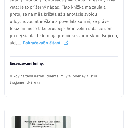
strán | CooBoo | Goodreads | Martinus | Preškoly Prvá
veta: Je to príšerný nápad. Táto knižka ma zaujala
preto, že na mňa kričala už z anotácie svojou
oddychovou atmoškou a povedala som si, že práve
teraz mi niečo také prospeje. Som veľmi rada, že som
po nej siahla. Je to moja premiéra s autorskou dvojicou,
ale[...]
Pokračovať v čítaní
Recenzované knihy:
Nikdy na teba nezabudnem (Emily Wibberley Austin
Siegemund-Broka)