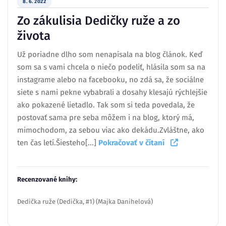
8. 6. 2022
Zo zákulisia Dedičky ruže a zo
života
Už poriadne dlho som nenapísala na blog článok. Keď
som sa s vami chcela o niečo podeliť, hlásila som sa na
instagrame alebo na facebooku, no zdá sa, že sociálne
siete s nami pekne vybabrali a dosahy klesajú rýchlejšie
ako pokazené lietadlo. Tak som si teda povedala, že
postovať sama pre seba môžem i na blog, ktorý má,
mimochodom, za sebou viac ako dekádu.Zvláštne, ako
ten čas letí.Šiesteho[...]
Pokračovať v čítaní
Recenzované knihy:
Dedička ruže (Dedička, #1) (Majka Danihelová)