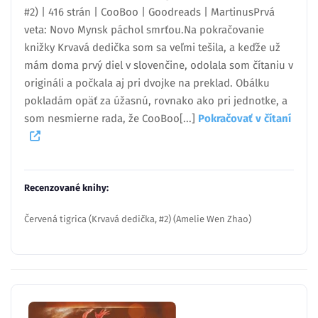
#2) | 416 strán | CooBoo | Goodreads | MartinusPrvá
veta: Novo Mynsk páchol smrťou.Na pokračovanie
knižky Krvavá dedička som sa veľmi tešila, a keďže už
mám doma prvý diel v slovenčine, odolala som čítaniu v
origináli a počkala aj pri dvojke na preklad. Obálku
pokladám opäť za úžasnú, rovnako ako pri jednotke, a
som nesmierne rada, že CooBoo[...]
Pokračovať v čítaní
Recenzované knihy:
Červená tigrica (Krvavá dedička, #2) (Amelie Wen Zhao)