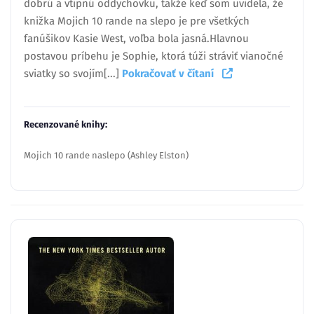
dobrú a vtipnú oddychovku, takže keď som uvidela, že
knižka Mojich 10 rande na slepo je pre všetkých
fanúšikov Kasie West, voľba bola jasná.Hlavnou
postavou príbehu je Sophie, ktorá túži stráviť vianočné
sviatky so svojím[...]
Pokračovať v čítaní
Recenzované knihy:
Mojich 10 rande naslepo (Ashley Elston)