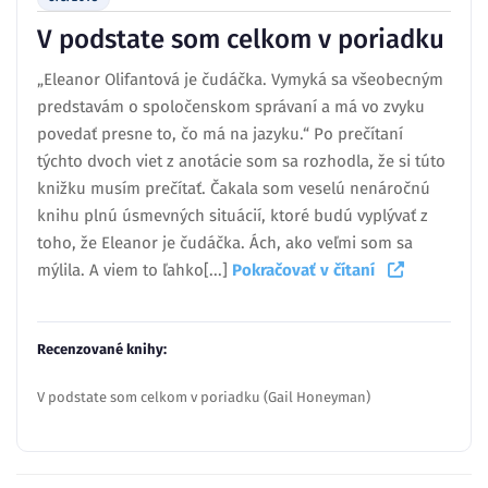
V podstate som celkom v poriadku
„Eleanor Olifantová je čudáčka. Vymyká sa všeobecným
predstavám o spoločenskom správaní a má vo zvyku
povedať presne to, čo má na jazyku.“ Po prečítaní
týchto dvoch viet z anotácie som sa rozhodla, že si túto
knižku musím prečítať. Čakala som veselú nenáročnú
knihu plnú úsmevných situácií, ktoré budú vyplývať z
toho, že Eleanor je čudáčka. Ách, ako veľmi som sa
mýlila. A viem to ľahko[...]
Pokračovať v čítaní
Recenzované knihy:
V podstate som celkom v poriadku (Gail Honeyman)