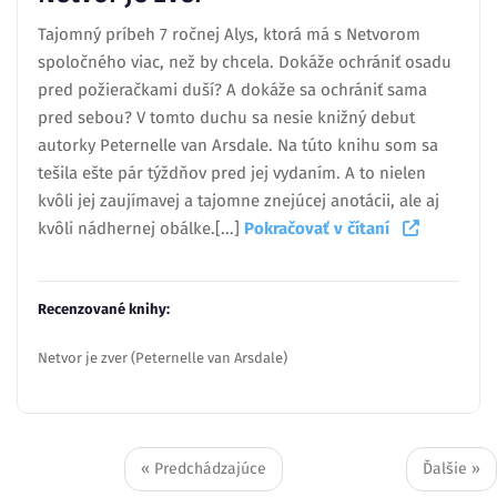
Tajomný príbeh 7 ročnej Alys, ktorá má s Netvorom
spoločného viac, než by chcela. Dokáže ochrániť osadu
pred požieračkami duší? A dokáže sa ochrániť sama
pred sebou? V tomto duchu sa nesie knižný debut
autorky Peternelle van Arsdale. Na túto knihu som sa
tešila ešte pár týždňov pred jej vydaním. A to nielen
kvôli jej zaujímavej a tajomne znejúcej anotácii, ale aj
kvôli nádhernej obálke.[...]
Pokračovať v čítaní
Recenzované knihy:
Netvor je zver (Peternelle van Arsdale)
« Predchádzajúce
Ďalšie »