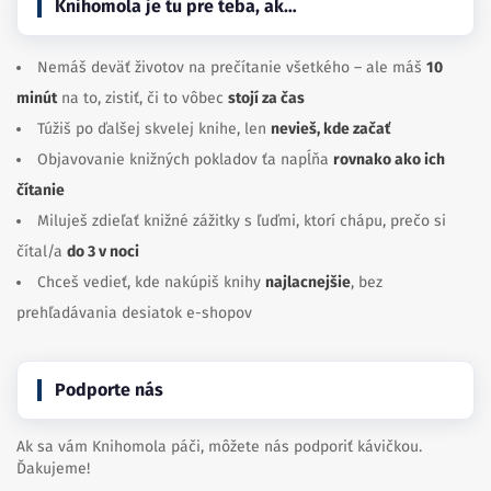
Knihomola je tu pre teba, ak…
Nemáš deväť životov na prečítanie všetkého – ale máš
10
minút
na to, zistiť, či to vôbec
stojí za čas
Túžiš po ďalšej skvelej knihe, len
nevieš, kde začať
Objavovanie knižných pokladov ťa napĺňa
rovnako ako ich
čítanie
Miluješ zdieľať knižné zážitky s ľuďmi, ktorí chápu, prečo si
čítal/a
do 3 v noci
Chceš vedieť, kde nakúpiš knihy
najlacnejšie
, bez
prehľadávania desiatok e-shopov
Podporte nás
Ak sa vám Knihomola páči, môžete nás podporiť kávičkou.
Ďakujeme!