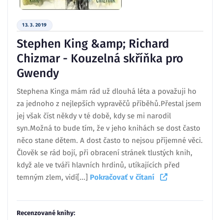
13. 3. 2019
Stephen King &amp; Richard
Chizmar - Kouzelná skříňka pro
Gwendy
Stephena Kinga mám rád už dlouhá léta a považuji ho
za jednoho z nejlepších vypravěčů příběhů.Přestal jsem
jej však číst někdy v té době, kdy se mi narodil
syn.Možná to bude tím, že v jeho knihách se dost často
něco stane dětem. A dost často to nejsou příjemné věci.
Člověk se rád bojí, při obracení stránek tlustých knih,
když ale ve tváři hlavních hrdinů, utíkajících před
temným zlem, vidí[...]
Pokračovať v čítaní
Recenzované knihy: