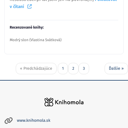
v čítaní
Recenzované knihy:
Modrý slon (Vlastina Svátková)
« Predchádzajúce
1
2
3
Ďalšie »
www.knihomola.sk