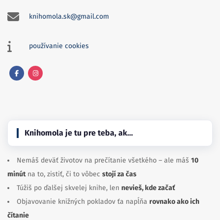
knihomola.sk@gmail.com
používanie cookies
Facebook
Instagram
Knihomola je tu pre teba, ak…
Nemáš deväť životov na prečítanie všetkého – ale máš
10
minút
na to, zistiť, či to vôbec
stojí za čas
Túžiš po ďalšej skvelej knihe, len
nevieš, kde začať
Objavovanie knižných pokladov ťa napĺňa
rovnako ako ich
čítanie