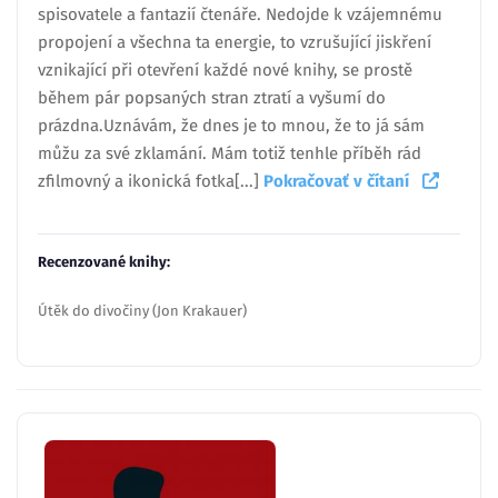
spisovatele a fantazií čtenáře. Nedojde k vzájemnému
propojení a všechna ta energie, to vzrušující jiskření
vznikající při otevření každé nové knihy, se prostě
během pár popsaných stran ztratí a vyšumí do
prázdna.Uznávám, že dnes je to mnou, že to já sám
můžu za své zklamání. Mám totiž tenhle příběh rád
zfilmovný a ikonická fotka[...]
Pokračovať v čítaní
Recenzované knihy:
Útěk do divočiny (Jon Krakauer)