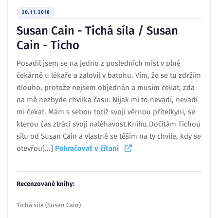
20. 11. 2018
Susan Cain - Tichá síla / Susan
Cain - Ticho
Posadil jsem se na jedno z posledních míst v plné
čekárně u lékaře a zalovil v batohu. Vím, že se tu zdržím
dlouho, protože nejsem objednán a musím čekat, zda
na mě nezbyde chvilka času. Nijak mi to nevadí, nevadí
mi čekat. Mám s sebou totiž svoji věrnou přítelkyni, se
kterou čas ztrácí svojí naléhavost.Knihu.Dočítám Tichou
sílu od Susan Cain a vlastně se těším na ty chvíle, kdy se
otevřou[...]
Pokračovať v čítaní
Recenzované knihy:
Tichá síla (Susan Cain)