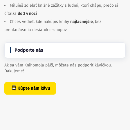
Miluješ zdieľať knižné zážitky s ľuďmi, ktorí chápu, prečo si
čítal/a
do 3 v noci
Chceš vedieť, kde nakúpiš knihy
najlacnejšie
, bez
prehľadávania desiatok e-shopov
Podporte nás
Ak sa vám Knihomola páči, môžete nás podporiť kávičkou.
Ďakujeme!
Kúpte nám kávu