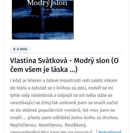
9. 3. 2016
Vlastina Svátková - Modrý slon (O
čem všem je láska ...)
I když je březen a lidové moudrosti radí zalést někam
do tepla a zakutat se s knihou za pecí, nedaří se mi
tyhle rady následovat a odpojit se od světa stále se
nevzdávající se Zimy.Tak usilovně jsem se snažil začíst
se do stránek populárních románů, tak moc jsem se
snažil ... přesto jsem odkládal jednu knihu za druhou.
Nepřečtenou. Rozečtenou. Roztěkaný,
nesoustředěný.Plul jsem jen na povrchu[...]
Pokračovať