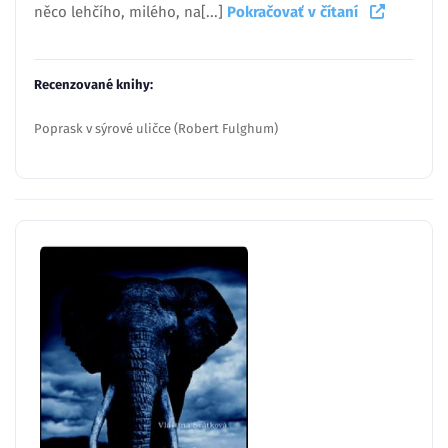
něco lehčího, milého, na[...]
Pokračovať v čítaní
Recenzované knihy:
Poprask v sýrové uličce (Robert Fulghum)