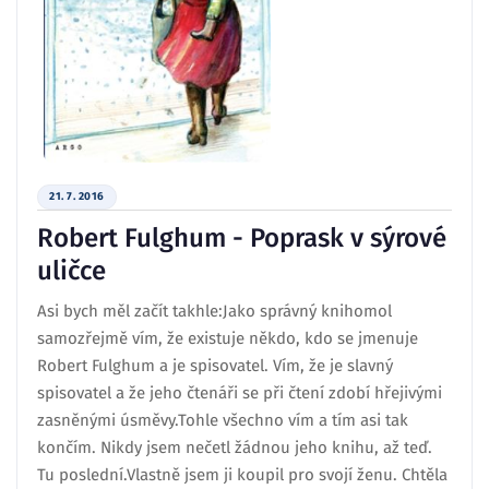
21. 7. 2016
Robert Fulghum - Poprask v sýrové
uličce
Asi bych měl začít takhle:Jako správný knihomol
samozřejmě vím, že existuje někdo, kdo se jmenuje
Robert Fulghum a je spisovatel. Vím, že je slavný
spisovatel a že jeho čtenáři se při čtení zdobí hřejivými
zasněnými úsměvy.Tohle všechno vím a tím asi tak
končím. Nikdy jsem nečetl žádnou jeho knihu, až teď.
Tu poslední.Vlastně jsem ji koupil pro svojí ženu. Chtěla