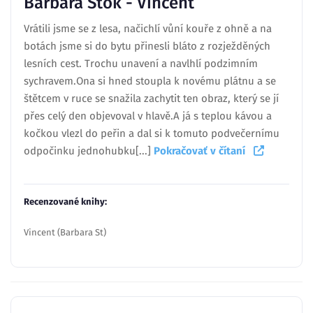
Barbara Stok - Vincent
Vrátili jsme se z lesa, načichlí vůní kouře z ohně a na
botách jsme si do bytu přinesli bláto z rozježděných
lesních cest. Trochu unavení a navlhlí podzimním
sychravem.Ona si hned stoupla k novému plátnu a se
štětcem v ruce se snažila zachytit ten obraz, který se jí
přes celý den objevoval v hlavě.A já s teplou kávou a
kočkou vlezl do peřin a dal si k tomuto podvečernímu
odpočinku jednohubku[...]
Pokračovať v čítaní
Recenzované knihy:
Vincent (Barbara St)