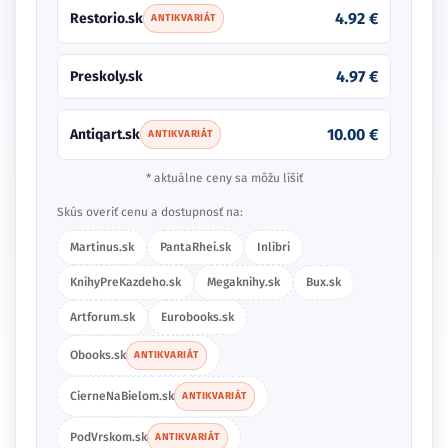
4.92 €
Restorio.sk
ANTIKVARIÁT
4.97 €
Preskoly.sk
10.00 €
Antiqart.sk
ANTIKVARIÁT
* aktuálne ceny sa môžu líšiť
Skús overiť cenu a dostupnosť na:
Martinus.sk
PantaRhei.sk
Inlibri
KnihyPreKazdeho.sk
Megaknihy.sk
Bux.sk
Artforum.sk
Eurobooks.sk
Obooks.sk
ANTIKVARIÁT
CierneNaBielom.sk
ANTIKVARIÁT
PodVrskom.sk
ANTIKVARIÁT