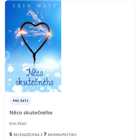
PRE DETI
Něco skutečného
Erin Watt
5
7
RECENZIÍ
CENA Z
KNÍHKUPECTIEV