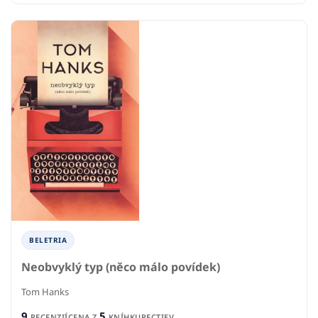
BELETRIA
Neobvyklý typ (něco málo povídek)
Tom Hanks
9
5
RECENZIÍ
CENA Z
KNÍHKUPECTIEV