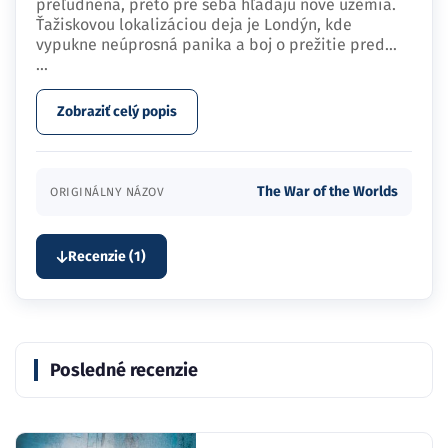
preľudnená, preto pre seba hľadajú nové územia.
Ťažiskovou lokalizáciou deja je Londýn, kde
vypukne neúprosná panika a boj o prežitie pred…
...
Zobraziť celý popis
The War of the Worlds
ORIGINÁLNY NÁZOV
Recenzie (1)
Posledné recenzie