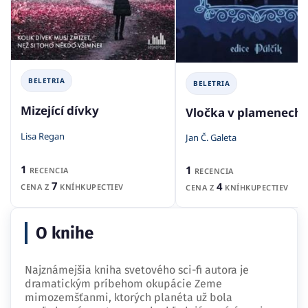
BELETRIA
BELETRIA
Mizející dívky
Vločka v plamenech
Lisa Regan
Jan Č. Galeta
1
1
RECENCIA
RECENCIA
7
4
CENA Z
KNÍHKUPECTIEV
CENA Z
KNÍHKUPECTIEV
O knihe
Najznámejšia kniha svetového sci-fi autora je
dramatickým príbehom okupácie Zeme
mimozemšťanmi, ktorých planéta už bola