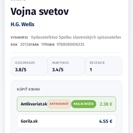
Vojna svetov
H.G. Wells
Vydavateľstvo Spolku slovenských spisovateľov
VYDAVATEĽ
2012
199
9788080616335
ROK
STRÁN
ISBN
GOODREADS
MARTINUS
RECENZIE
3.8/5
3.4/5
1
KÚPIŤ KNIHU
2.38 €
Antikvariat.sk
ANTIKVARIÁT
NAJLACNEJŠIE
4.55 €
Gorila.sk