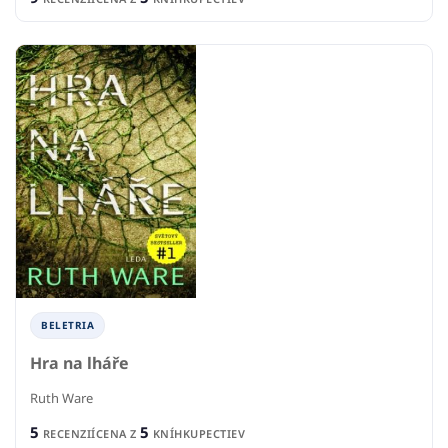
BELETRIA
Hra na lháře
Ruth Ware
5
5
RECENZIÍ
CENA Z
KNÍHKUPECTIEV