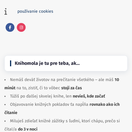
používanie cookies
Facebook
Instagram
Knihomola je tu pre teba, ak…
Nemáš deväť životov na prečítanie všetkého – ale máš
10
minút
na to, zistiť, či to vôbec
stojí za čas
Túžiš po ďalšej skvelej knihe, len
nevieš, kde začať
Objavovanie knižných pokladov ťa napĺňa
rovnako ako ich
čítanie
Miluješ zdieľať knižné zážitky s ľuďmi, ktorí chápu, prečo si
čítal/a
do 3 v noci