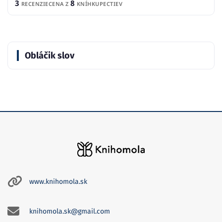
3
8
RECENZIE
CENA Z
KNÍHKUPECTIEV
Obláčik slov
www.knihomola.sk
knihomola.sk@gmail.com