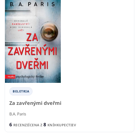
BELETRIA
Za zavřenými dveřmi
B.A. Paris
6
8
RECENZIÍ
CENA Z
KNÍHKUPECTIEV