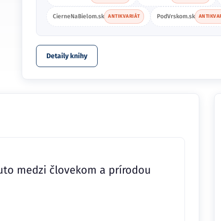
CierneNaBielom.sk
PodVrskom.sk
ANTIKVARIÁT
ANTIKVA
Detaily knihy
uto medzi človekom a prírodou