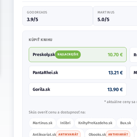
GOODREADS
MARTINUS
3.9/5
5.0/5
KÚPIŤ KNIHU
10.70 €
Preskoly.sk
R
NAJLACNEJŠIE
13.21 €
PantaRhei.sk
M
13.90 €
Gorila.sk
* aktuálne ceny sa 
Skús overiť cenu a dostupnosť na:
Martinus.sk
Inlibri
KnihyPreKazdeho.sk
Bux.sk
Antikvariat.sk
Obooks.sk
ANTIKVARIÁT
ANTIKVARIÁT