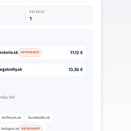
RECENZIE
1
11.12 €
estorio.sk
ANTIKVARIÁT
13.36 €
egaknihy.sk
môžu líšiť
Artforum.sk
Eurobooks.sk
Antiqart.sk
ANTIKVARIÁT