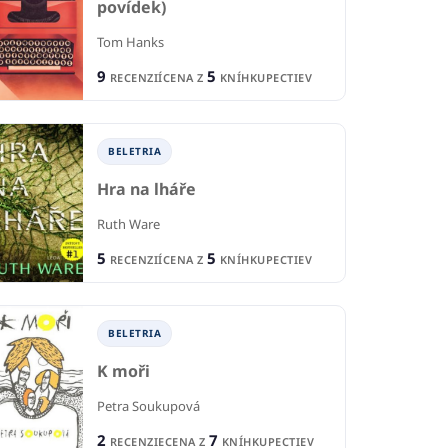
povídek)
Tom Hanks
9
5
RECENZIÍ
CENA Z
KNÍHKUPECTIEV
BELETRIA
Hra na lháře
Ruth Ware
5
5
RECENZIÍ
CENA Z
KNÍHKUPECTIEV
BELETRIA
K moři
Petra Soukupová
2
7
RECENZIE
CENA Z
KNÍHKUPECTIEV