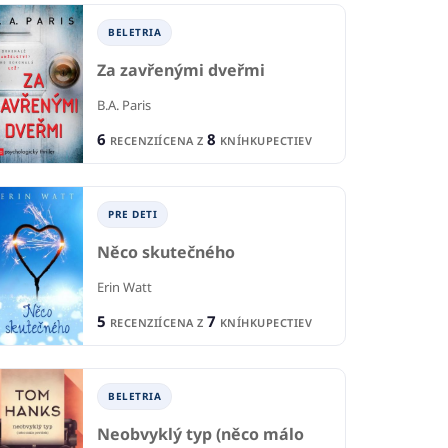
BELETRIA
Za zavřenými dveřmi
B.A. Paris
ODBORNÉ A NÁUČNÉ
NÉ A NÁUČNÉ
O
6
8
RECENZIÍ
CENA Z
KNÍHKUPECTIEV
Ako predísť ďalšej
bez plastov
St
pandémii
Plamondon Jay Sinha
Mar
Bill Gates
PRE DETI
3
1
CIA
R
RECENCIA
Něco skutečného
5
1
KNÍHKUPECTIEV
CE
CENA Z
KNÍHKUPECTVA
Erin Watt
5
7
RECENZIÍ
CENA Z
KNÍHKUPECTIEV
BELETRIA
Neobvyklý typ (něco málo