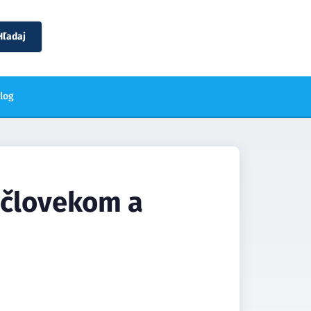
Hľadaj
blog
 človekom a