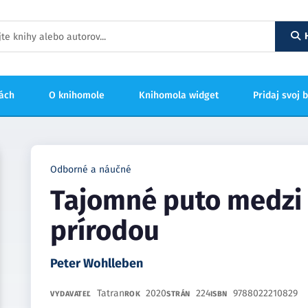
hách
O knihomole
Knihomola widget
Pridaj svoj 
Odborné a náučné
Tajomné puto medzi
prírodou
Peter Wohlleben
Tatran
2020
224
9788022210829
VYDAVATEĽ
ROK
STRÁN
ISBN