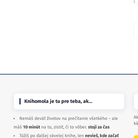
Knihomola je tu pre teba, ak…
Ak
Nemáš deväť životov na prečítanie všetkého – ale
ká
máš
10 minút
na to, zistiť, či to vôbec
stojí za čas
Túžiš po ďalšej skvelej knihe, len
nevieš, kde začať