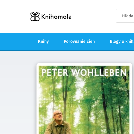
Knihy
Porovnanie cien
Blogy o kni