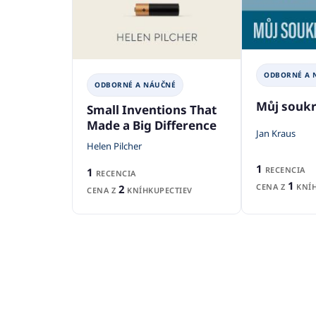
ODBORNÉ A 
ODBORNÉ A NÁUČNÉ
Můj souk
Small Inventions That
Made a Big Difference
Jan Kraus
Helen Pilcher
1
RECENCIA
1
RECENCIA
1
CENA Z
KNÍH
2
CENA Z
KNÍHKUPECTIEV