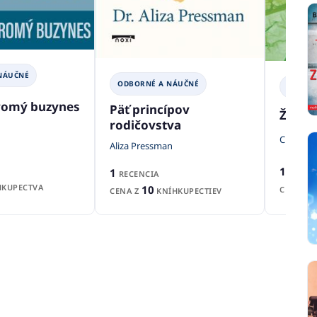
NÁUČNÉ
ODBORNÉ A NÁUČNÉ
ODBOR
romý buzynes
Päť princípov
Život 
rodičovstva
Chantal 
Aliza Pressman
1
1
RECEN
RECENCIA
KUPECTVA
10
CENA Z
CENA Z
KNÍHKUPECTIEV