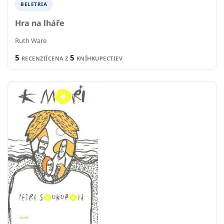
BELETRIA
Hra na lháře
Ruth Ware
5
5
RECENZIÍ
CENA Z
KNÍHKUPECTIEV