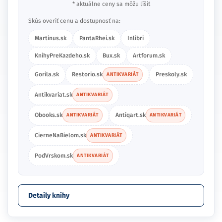
* aktuálne ceny sa môžu líšiť
Skús overiť cenu a dostupnosť na:
Martinus.sk
PantaRhei.sk
Inlibri
KnihyPreKazdeho.sk
Bux.sk
Artforum.sk
Gorila.sk
Restorio.sk
Preskoly.sk
ANTIKVARIÁT
Antikvariat.sk
ANTIKVARIÁT
Obooks.sk
Antiqart.sk
ANTIKVARIÁT
ANTIKVARIÁT
CierneNaBielom.sk
ANTIKVARIÁT
PodVrskom.sk
ANTIKVARIÁT
Detaily knihy