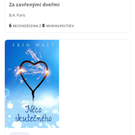
Za zavřenými dveřmi
B.A. Paris
6
8
RECENZIÍ
CENA Z
KNÍHKUPECTIEV