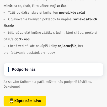
minút
na to, zistiť, či to vôbec
stojí za čas
Túžiš po ďalšej skvelej knihe, len
nevieš, kde začať
Objavovanie knižných pokladov ťa napĺňa
rovnako ako ich
čítanie
Miluješ zdieľať knižné zážitky s ľuďmi, ktorí chápu, prečo si
čítal/a
do 3 v noci
Chceš vedieť, kde nakúpiš knihy
najlacnejšie
, bez
prehľadávania desiatok e-shopov
Podporte nás
Ak sa vám Knihomola páči, môžete nás podporiť kávičkou.
Ďakujeme!
Kúpte nám kávu