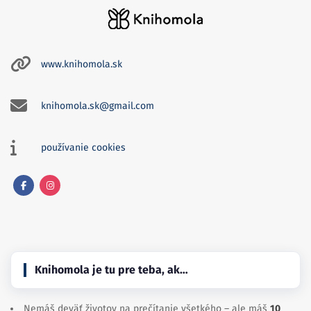
www.knihomola.sk
knihomola.sk@gmail.com
používanie cookies
Facebook
Instagram
Knihomola je tu pre teba, ak…
Nemáš deväť životov na prečítanie všetkého – ale máš
10