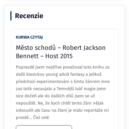
Recenzie
KURWA CZYTAJ
Město schodů – Robert Jackson
Bennett – Host 2015
Popravdě jsem nejdříve považoval tuto knihu za
další klasickou young adult fantasy a jelikož
předchozí experimentování s tímto žánrem mne
zas tolik nezaujalo a Temnější tvář magie jsem
sice dočetl ale do dalších dílů jsem se už
nepouštěl. Ne, že bych chtěl tento žánr nějak
odsoudit ale času na čtení je málo reportáže mi
prostě... Číst celé