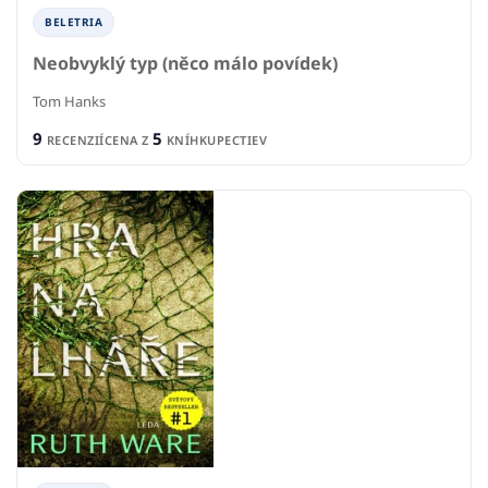
BELETRIA
Neobvyklý typ (něco málo povídek)
Tom Hanks
9
5
RECENZIÍ
CENA Z
KNÍHKUPECTIEV