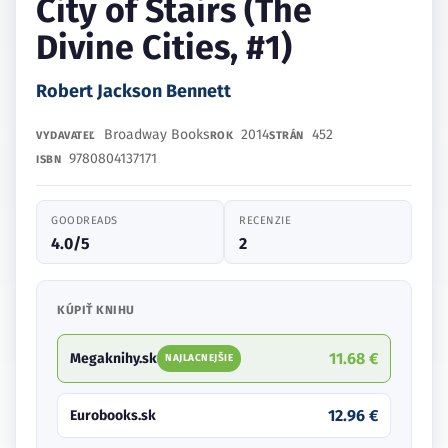
City of Stairs (The
Divine Cities, #1)
Robert Jackson Bennett
Broadway Books
2014
452
VYDAVATEĽ
ROK
STRÁN
9780804137171
ISBN
GOODREADS
RECENZIE
4.0/5
2
KÚPIŤ KNIHU
11.68 €
Megaknihy.sk
NAJLACNEJŠIE
12.96 €
Eurobooks.sk