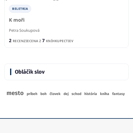
BELETRIA
K moři
Petra Soukupová
2
7
RECENZIE
CENA Z
KNÍHKUPECTIEV
Obláčik slov
mesto
príbeh
boh
človek
dej
schod
história
kniha
fantasy