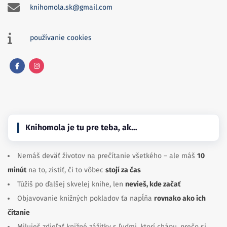
knihomola.sk@gmail.com
používanie cookies
Facebook
Instagram
Knihomola je tu pre teba, ak…
Nemáš deväť životov na prečítanie všetkého – ale máš
10
minút
na to, zistiť, či to vôbec
stojí za čas
Túžiš po ďalšej skvelej knihe, len
nevieš, kde začať
Objavovanie knižných pokladov ťa napĺňa
rovnako ako ich
čítanie
Miluješ zdieľať knižné zážitky s ľuďmi, ktorí chápu, prečo si