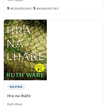
Tom Hanks
9
5
RECENZIÍ
CENA Z
KNÍHKUPECTIEV
BELETRIA
Hra na lháře
Ruth Ware