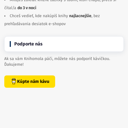
čítal/a
do 3 v noci
Chceš vedieť, kde nakúpiš knihy
najlacnejšie
, bez
prehľadávania desiatok e-shopov
Podporte nás
Ak sa vám Knihomola páči, môžete nás podporiť kávičkou.
Ďakujeme!
Kúpte nám kávu