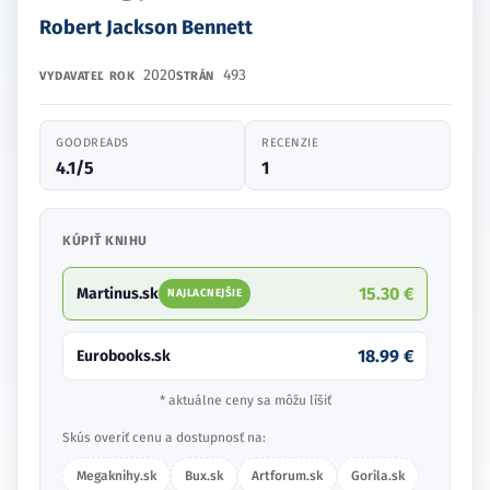
Robert Jackson Bennett
2020
493
VYDAVATEĽ
ROK
STRÁN
GOODREADS
RECENZIE
4.1/5
1
KÚPIŤ KNIHU
15.30 €
Martinus.sk
NAJLACNEJŠIE
18.99 €
Eurobooks.sk
* aktuálne ceny sa môžu líšiť
Skús overiť cenu a dostupnosť na:
Megaknihy.sk
Bux.sk
Artforum.sk
Gorila.sk