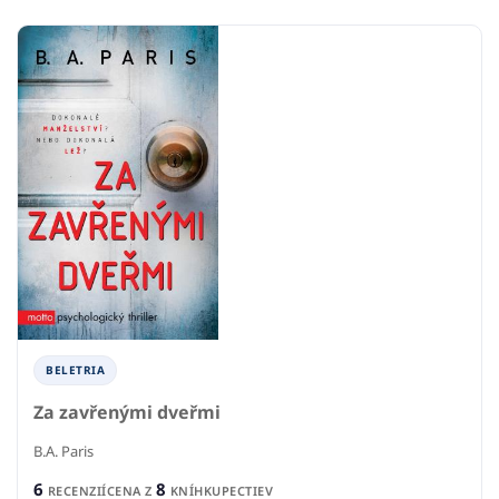
BELETRIA
Za zavřenými dveřmi
B.A. Paris
6
8
RECENZIÍ
CENA Z
KNÍHKUPECTIEV