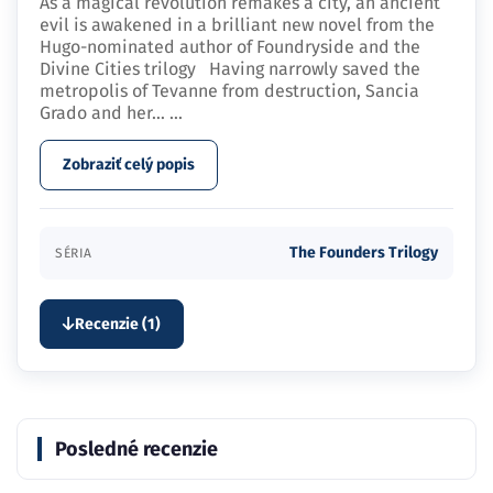
As a magical revolution remakes a city, an ancient
evil is awakened in a brilliant new novel from the
Hugo-nominated author of Foundryside and the
Divine Cities trilogy Having narrowly saved the
metropolis of Tevanne from destruction, Sancia
Grado and her…
...
Zobraziť celý popis
The Founders Trilogy
SÉRIA
Recenzie (1)
Posledné recenzie