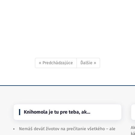
« Predchádzajúce
Ďalšie »
Knihomola je tu pre teba, ak…
Ak
Nemáš deväť životov na prečítanie všetkého – ale
ká