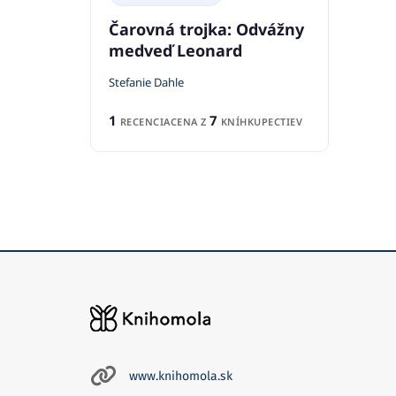
Čarovná trojka: Odvážny
medveď Leonard
Stefanie Dahle
1
7
RECENCIA
CENA Z
KNÍHKUPECTIEV
www.knihomola.sk