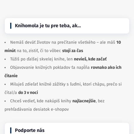
Knihomola je tu pre teba, ak…
Nemáš deväť životov na prečítanie všetkého – ale máš
10
minút
na to, zistiť, či to vôbec
stojí za čas
Túžiš po ďalšej skvelej knihe, len
nevieš, kde začať
Objavovanie knižných pokladov ťa napĺňa
rovnako ako ich
čítanie
Miluješ zdieľať knižné zážitky s ľuďmi, ktorí chápu, prečo si
čítal/a
do 3 v noci
Chceš vedieť, kde nakúpiš knihy
najlacnejšie
, bez
prehľadávania desiatok e-shopov
Podporte nás