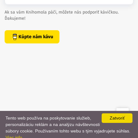
Ak sa vám Knihomola páči, môžete nás podporiť kávičkou.
Ďakujeme!
Kúpte nám kávu
Tento web používa na poskytovanie služieb,
Zatvoriť
created by
danielhrenak.sk
personalizáciu reklám a na analýzu návštevnosti
Späť
📨
súbory cookie. Používaním tohto webu s tým vyjadrujete súhlas.
Knihomola. 2017 - 2026.
Viac info