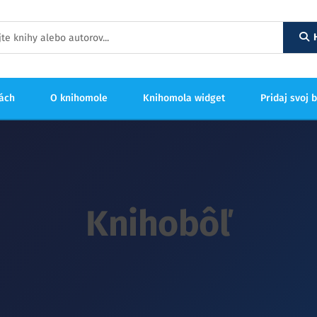
hách
O knihomole
Knihomola widget
Pridaj svoj 
Knihobôľ