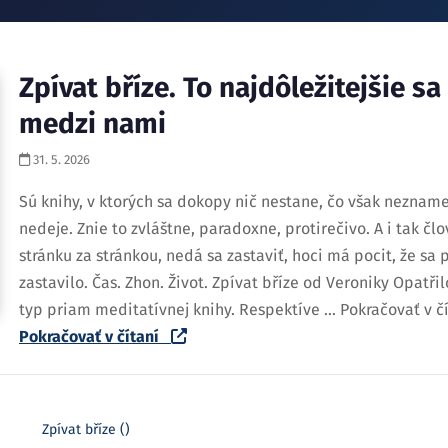
Zpívat bříze. To najdôležitejšie sa
medzi nami
31. 5. 2026
Sú knihy, v ktorých sa dokopy nič nestane, čo však neznamen
nedeje. Znie to zvláštne, paradoxne, protirečivo. A i tak člo
stránku za stránkou, nedá sa zastaviť, hoci má pocit, že sa 
zastavilo. Čas. Zhon. Život. Zpívat bříze od Veroniky Opatři
typ priam meditatívnej knihy. Respektíve … Pokračovať v číta
Pokračovať v čítaní
Zpívat bříze ()