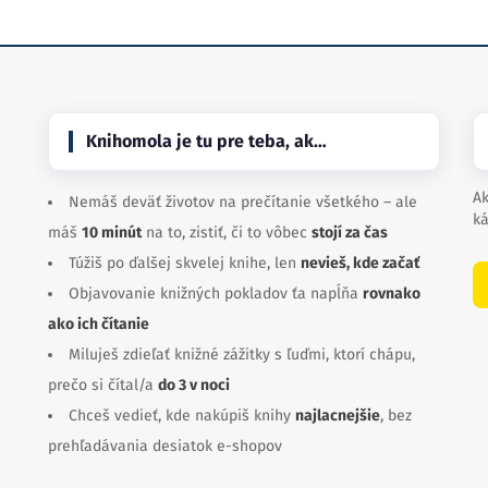
Knihomola je tu pre teba, ak…
Ak
Nemáš deväť životov na prečítanie všetkého – ale
ká
máš
10 minút
na to, zistiť, či to vôbec
stojí za čas
Túžiš po ďalšej skvelej knihe, len
nevieš, kde začať
Objavovanie knižných pokladov ťa napĺňa
rovnako
ako ich čítanie
Miluješ zdieľať knižné zážitky s ľuďmi, ktorí chápu,
prečo si čítal/a
do 3 v noci
Chceš vedieť, kde nakúpiš knihy
najlacnejšie
, bez
prehľadávania desiatok e-shopov