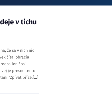
 deje v tichu
á, že sa v nich nič
vek číta, obracia
predsa len čosi
lovej je presne tento
ní "Zpívat bříze.[...]