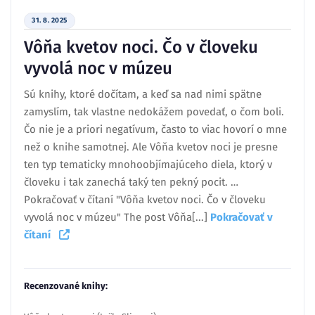
31. 8. 2025
Vôňa kvetov noci. Čo v človeku
vyvolá noc v múzeu
Sú knihy, ktoré dočítam, a keď sa nad nimi spätne
zamyslím, tak vlastne nedokážem povedať, o čom boli.
Čo nie je a priori negatívum, často to viac hovorí o mne
než o knihe samotnej. Ale Vôňa kvetov noci je presne
ten typ tematicky mnohoobjímajúceho diela, ktorý v
človeku i tak zanechá taký ten pekný pocit. …
Pokračovať v čítaní "Vôňa kvetov noci. Čo v človeku
vyvolá noc v múzeu" The post Vôňa[...]
Pokračovať v
čítaní
Recenzované knihy: