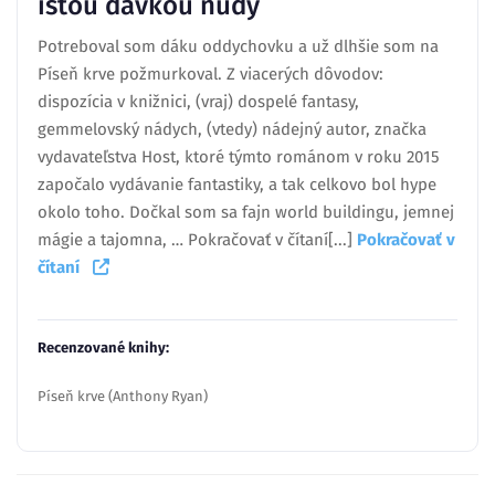
istou dávkou nudy
Potreboval som dáku oddychovku a už dlhšie som na
Píseň krve požmurkoval. Z viacerých dôvodov:
dispozícia v knižnici, (vraj) dospelé fantasy,
gemmelovský nádych, (vtedy) nádejný autor, značka
vydavateľstva Host, ktoré týmto románom v roku 2015
započalo vydávanie fantastiky, a tak celkovo bol hype
okolo toho. Dočkal som sa fajn world buildingu, jemnej
mágie a tajomna, … Pokračovať v čítaní[...]
Pokračovať v
čítaní
Recenzované knihy:
Píseň krve (Anthony Ryan)