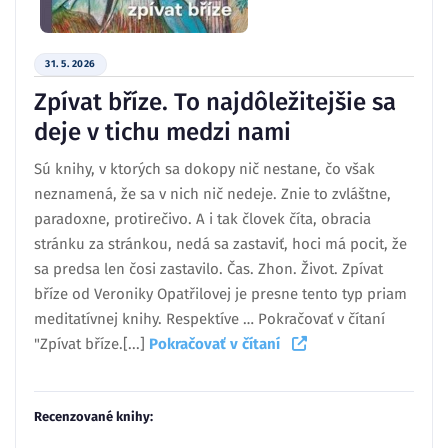
31. 5. 2026
Zpívat bříze. To najdôležitejšie sa
deje v tichu medzi nami
Sú knihy, v ktorých sa dokopy nič nestane, čo však
neznamená, že sa v nich nič nedeje. Znie to zvláštne,
paradoxne, protirečivo. A i tak človek číta, obracia
stránku za stránkou, nedá sa zastaviť, hoci má pocit, že
sa predsa len čosi zastavilo. Čas. Zhon. Život. Zpívat
bříze od Veroniky Opatřilovej je presne tento typ priam
meditatívnej knihy. Respektíve … Pokračovať v čítaní
"Zpívat bříze.[...]
Pokračovať v čítaní
Recenzované knihy: