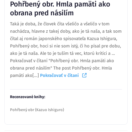
Pohřbený obr. Hmla pamäti ako
obrana pred násilím
Taká je doba, že človek číta všeličo a všeličo v tom
nachádza, hlavne z takej doby, ako je tá naša, a tak som
čítal aj román japonského spisovateľa Kazua Ishigura,
Pohřbený obr, hoci si nie som istý, či ho písal pre dobu,
ako je tá naša. Ale to je tuším tá vec, ktorú kritici a …
Pokračovať v čítaní "Pohřbený obr. Hmla pamäti ako
obrana pred násilím" The post Pohřbený obr. Hmla
pamäti ako[...]
Pokračovať v čítaní
Recenzované knihy:
Pohřbený obr (Kazuo Ishiguro)