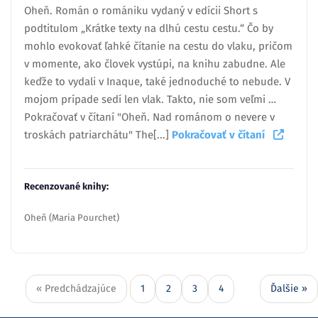
Oheň. Román o romániku vydaný v edícii Short s
podtitulom „Krátke texty na dlhú cestu cestu.“ Čo by
mohlo evokovať ľahké čítanie na cestu do vlaku, pričom
v momente, ako človek vystúpi, na knihu zabudne. Ale
keďže to vydali v Inaque, také jednoduché to nebude. V
mojom prípade sedí len vlak. Takto, nie som veľmi …
Pokračovať v čítaní "Oheň. Nad románom o nevere v
troskách patriarchátu" The[...]
Pokračovať v čítaní
Recenzované knihy:
Oheň (Maria Pourchet)
« Predchádzajúce
1
2
3
4
Ďalšie »