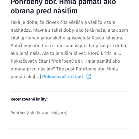
Pohřbený obr. Hmla pamäti ako
obrana pred násilím
Taká je doba, že človek číta všeličo a všeličo v tom
nachádza, hlavne z takej doby, ako je tá naša, a tak som
čítal aj román japonského spisovateľa Kazua Ishigura,
Pohřbený obr, hoci si nie som istý, či ho písal pre dobu,
ako je tá naša. Ale to je tuším tá vec, ktorú kritici a …
Pokračovať v čítaní "Pohřbený obr. Hmla pamäti ako
obrana pred násilím" The post Pohřbený obr. Hmla
pamäti ako[...]
Pokračovať v čítaní
Recenzované knihy:
Pohřbený obr (Kazuo Ishiguro)