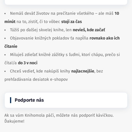
Nemáš deväť životov na prečítanie všetkého – ale máš
10
minút
na to, zistiť, či to vôbec
stojí za čas
Túžiš po ďalšej skvelej knihe, len
nevieš, kde začať
Objavovanie knižných pokladov ťa napĺňa
rovnako ako ich
čítanie
Miluješ zdieľať knižné zážitky s ľuďmi, ktorí chápu, prečo si
čítal/a
do 3 v noci
Chceš vedieť, kde nakúpiš knihy
najlacnejšie
, bez
prehľadávania desiatok e-shopov
Podporte nás
Ak sa vám Knihomola páči, môžete nás podporiť kávičkou.
Ďakujeme!