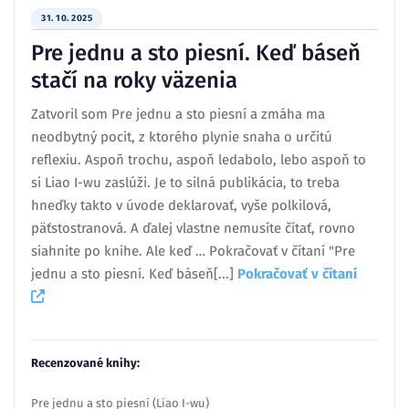
31. 10. 2025
Pre jednu a sto piesní. Keď báseň
stačí na roky väzenia
Zatvoril som Pre jednu a sto piesní a zmáha ma
neodbytný pocit, z ktorého plynie snaha o určitú
reflexiu. Aspoň trochu, aspoň ledabolo, lebo aspoň to
si Liao I-wu zaslúži. Je to silná publikácia, to treba
hneďky takto v úvode deklarovať, vyše polkilová,
päťstostranová. A ďalej vlastne nemusíte čítať, rovno
siahnite po knihe. Ale keď … Pokračovať v čítaní "Pre
jednu a sto piesní. Keď báseň[...]
Pokračovať v čítaní
Recenzované knihy:
Pre jednu a sto piesní (Liao I-wu)