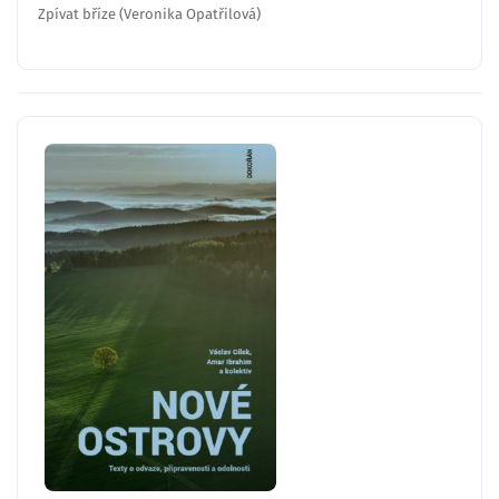
Zpívat bříze (Veronika Opatřilová)