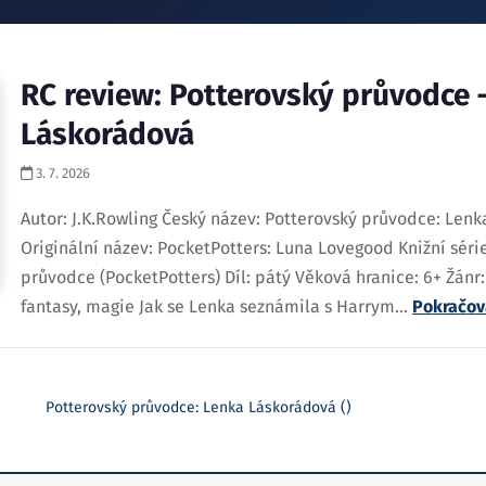
RC review: Potterovský průvodce 
Láskorádová
3. 7. 2026
Autor: J.K.Rowling Český název: Potterovský průvodce: Len
Originální název: PocketPotters: Luna Lovegood Knižní séri
průvodce (PocketPotters) Díl: pátý Věková hranice: 6+ Žánr
fantasy, magie Jak se Lenka seznámila s Harrym...
Pokračov
Potterovský průvodce: Lenka Láskorádová ()