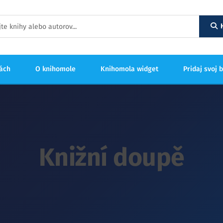
hách
O knihomole
Knihomola widget
Pridaj svoj 
Knižní doupě