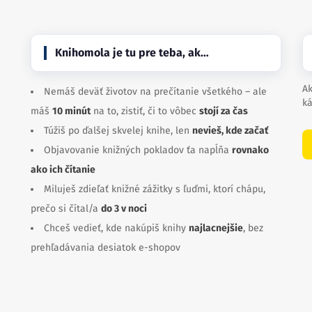
Knihomola je tu pre teba, ak…
Ak
Nemáš deväť životov na prečítanie všetkého – ale
ká
máš
10 minút
na to, zistiť, či to vôbec
stojí za čas
Túžiš po ďalšej skvelej knihe, len
nevieš, kde začať
Objavovanie knižných pokladov ťa napĺňa
rovnako
ako ich čítanie
Miluješ zdieľať knižné zážitky s ľuďmi, ktorí chápu,
prečo si čítal/a
do 3 v noci
Chceš vedieť, kde nakúpiš knihy
najlacnejšie
, bez
prehľadávania desiatok e-shopov