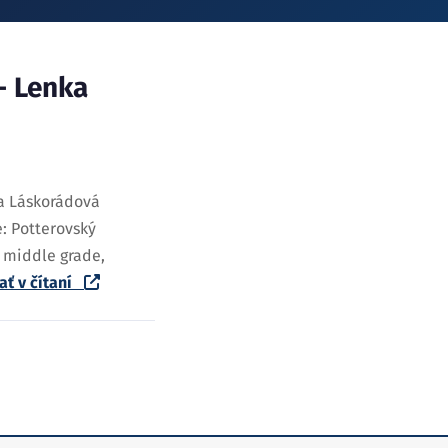
– Lenka
ka Láskorádová
e: Potterovský
: middle grade,
ať v čítaní