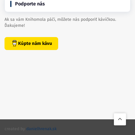
Podporte nás
Ak sa vám Knihomola páči, môžete nás podporiť kávičkou.
Ďakujeme!
Kúpte nám kávu
created by
danielhrenak.sk
Späť