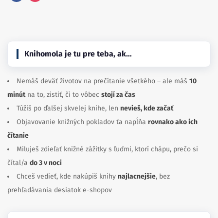
Facebook
Instagram
Knihomola je tu pre teba, ak…
Nemáš deväť životov na prečítanie všetkého – ale máš
10
minút
na to, zistiť, či to vôbec
stojí za čas
Túžiš po ďalšej skvelej knihe, len
nevieš, kde začať
Objavovanie knižných pokladov ťa napĺňa
rovnako ako ich
čítanie
Miluješ zdieľať knižné zážitky s ľuďmi, ktorí chápu, prečo si
čítal/a
do 3 v noci
Chceš vedieť, kde nakúpiš knihy
najlacnejšie
, bez
prehľadávania desiatok e-shopov