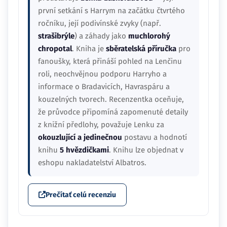
první setkání s Harrym na začátku čtvrtého
ročníku, její podivínské zvyky (např.
strašibrýle
) a záhady jako
muchlorohý
chropotal
. Kniha je
sběratelská příručka
pro
fanoušky, která přináší pohled na Lenčinu
roli, neochvějnou podporu Harryho a
informace o Bradavicích, Havraspáru a
kouzelných tvorech. Recenzentka oceňuje,
že průvodce připomíná zapomenuté detaily
z knižní předlohy, považuje Lenku za
okouzlující a jedinečnou
postavu a hodnotí
knihu
5 hvězdičkami
. Knihu lze objednat v
eshopu nakladatelství Albatros.
Prečítať celú recenziu