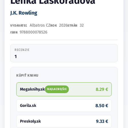
Lenka Láskorádová
J.K. Rowling
Albatros CZ
2026
32
VYDAVATEĽ
ROK
STRÁN
9788000078526
ISBN
RECENZIE
1
KÚPIŤ KNIHU
8.29 €
Megaknihy.sk
NAJLACNEJŠIE
8.50 €
Gorila.sk
9.33 €
Preskoly.sk