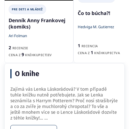
PRE DETI A MLÁDEŽ
Čo to búcha?!
Denník Anny Frankovej
(komiks)
Hedviga M. Gutierrez
Ari Folman
1
RECENCIA
2
RECENZIE
1
CENA Z
KNÍHKUPECTVA
9
CENA Z
KNÍHKUPECTIEV
O knihe
Zajímá vás Lenka Láskorádová? V tom případě
tuhle knížku nutně potřebujete. Jak se Lenka
seznámila s Harrym Potterem? Proč nosí strašibrýle
a co za zvíře je muchlorohý chropotal? To vše a
ještě mnohem více se o Lence Láskorádové dozvíte
z téhle knížky!…
...