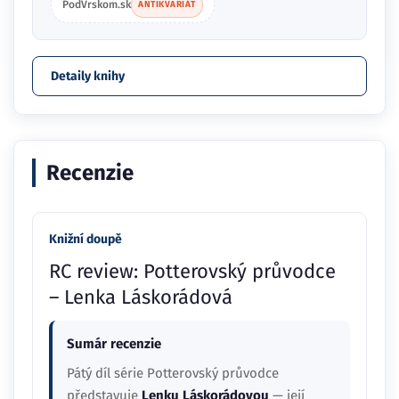
PodVrskom.sk
ANTIKVARIÁT
Detaily knihy
Recenzie
Knižní doupě
RC review: Potterovský průvodce
– Lenka Láskorádová
Sumár recenzie
Pátý díl série Potterovský průvodce
představuje
Lenku Láskorádovou
— její