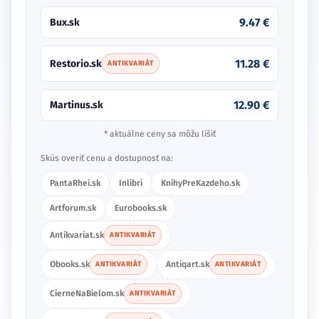
9.47 €
Bux.sk
11.28 €
Restorio.sk
ANTIKVARIÁT
12.90 €
Martinus.sk
* aktuálne ceny sa môžu líšiť
Skús overiť cenu a dostupnosť na:
PantaRhei.sk
Inlibri
KnihyPreKazdeho.sk
Artforum.sk
Eurobooks.sk
Antikvariat.sk
ANTIKVARIÁT
Obooks.sk
Antiqart.sk
ANTIKVARIÁT
ANTIKVARIÁT
CierneNaBielom.sk
ANTIKVARIÁT