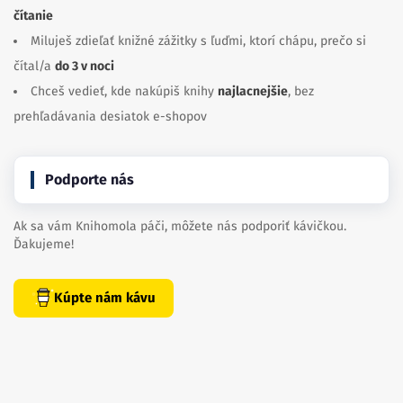
čítanie
Miluješ zdieľať knižné zážitky s ľuďmi, ktorí chápu, prečo si
čítal/a
do 3 v noci
Chceš vedieť, kde nakúpiš knihy
najlacnejšie
, bez
prehľadávania desiatok e-shopov
Podporte nás
Ak sa vám Knihomola páči, môžete nás podporiť kávičkou.
Ďakujeme!
Kúpte nám kávu