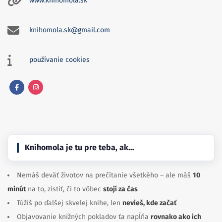
www.knihomola.sk
knihomola.sk@gmail.com
používanie cookies
Facebook
Instagram
Knihomola je tu pre teba, ak…
Nemáš deväť životov na prečítanie všetkého – ale máš
10
minút
na to, zistiť, či to vôbec
stojí za čas
Túžiš po ďalšej skvelej knihe, len
nevieš, kde začať
Objavovanie knižných pokladov ťa napĺňa
rovnako ako ich