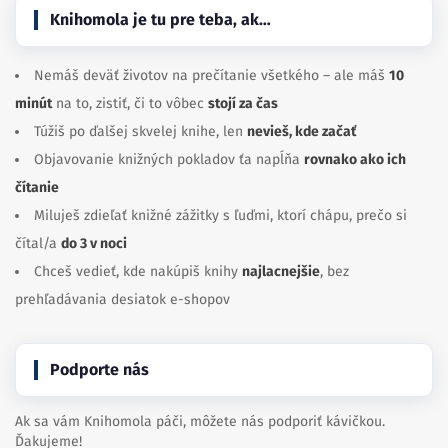
Knihomola je tu pre teba, ak…
Nemáš deväť životov na prečítanie všetkého – ale máš
10
minút
na to, zistiť, či to vôbec
stojí za čas
Túžiš po ďalšej skvelej knihe, len
nevieš, kde začať
Objavovanie knižných pokladov ťa napĺňa
rovnako ako ich
čítanie
Miluješ zdieľať knižné zážitky s ľuďmi, ktorí chápu, prečo si
čítal/a
do 3 v noci
Chceš vedieť, kde nakúpiš knihy
najlacnejšie
, bez
prehľadávania desiatok e-shopov
Podporte nás
Ak sa vám Knihomola páči, môžete nás podporiť kávičkou.
Ďakujeme!