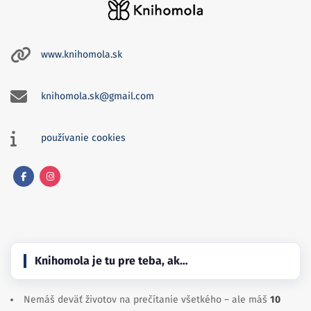
www.knihomola.sk
knihomola.sk@gmail.com
používanie cookies
Facebook
Instagram
Knihomola je tu pre teba, ak…
Nemáš deväť životov na prečítanie všetkého – ale máš
10