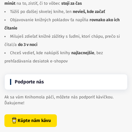
minút
na to, zistiť, či to vôbec
stojí za čas
Túžiš po ďalšej skvelej knihe, len
nevieš, kde začať
Objavovanie knižných pokladov ťa napĺňa
rovnako ako ich
čítanie
Miluješ zdieľať knižné zážitky s ľuďmi, ktorí chápu, prečo si
čítal/a
do 3 v noci
Chceš vedieť, kde nakúpiš knihy
najlacnejšie
, bez
prehľadávania desiatok e-shopov
Podporte nás
Ak sa vám Knihomola páči, môžete nás podporiť kávičkou.
Ďakujeme!
Kúpte nám kávu