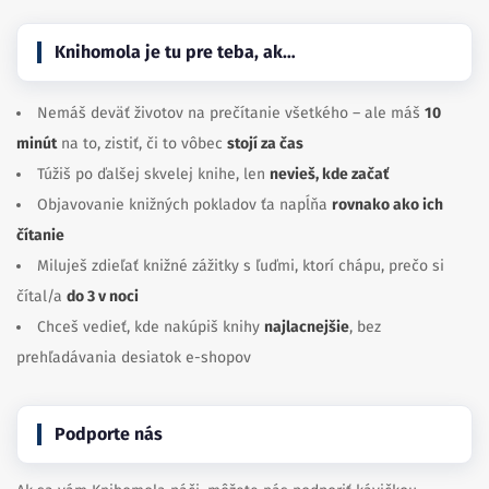
Knihomola je tu pre teba, ak…
Nemáš deväť životov na prečítanie všetkého – ale máš
10
minút
na to, zistiť, či to vôbec
stojí za čas
Túžiš po ďalšej skvelej knihe, len
nevieš, kde začať
Objavovanie knižných pokladov ťa napĺňa
rovnako ako ich
čítanie
Miluješ zdieľať knižné zážitky s ľuďmi, ktorí chápu, prečo si
čítal/a
do 3 v noci
Chceš vedieť, kde nakúpiš knihy
najlacnejšie
, bez
prehľadávania desiatok e-shopov
Podporte nás