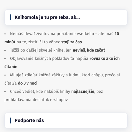
Knihomola je tu pre teba, ak…
Nemáš deväť životov na prečítanie všetkého – ale máš
10
minút
na to, zistiť, či to vôbec
stojí za čas
Túžiš po ďalšej skvelej knihe, len
nevieš, kde začať
Objavovanie knižných pokladov ťa napĺňa
rovnako ako ich
čítanie
Miluješ zdieľať knižné zážitky s ľuďmi, ktorí chápu, prečo si
čítal/a
do 3 v noci
Chceš vedieť, kde nakúpiš knihy
najlacnejšie
, bez
prehľadávania desiatok e-shopov
Podporte nás