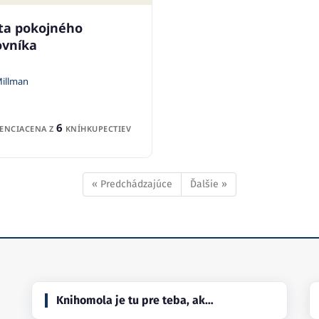
ta pokojného
ovníka
illman
6
ENCIA
CENA Z
KNÍHKUPECTIEV
« Predchádzajúce
Ďalšie »
Knihomola je tu pre teba, ak…