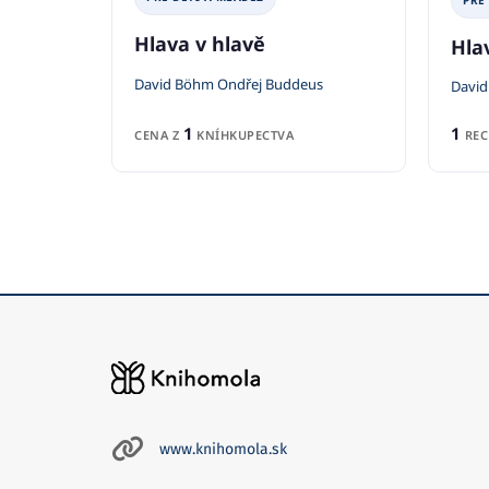
PRE
Hlava v hlavě
Hla
David Böhm Ondřej Buddeus
David
1
1
CENA Z
KNÍHKUPECTVA
REC
www.knihomola.sk