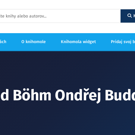
hách
O knihomole
Knihomola widget
Pridaj svoj 
id Böhm Ondřej Bud