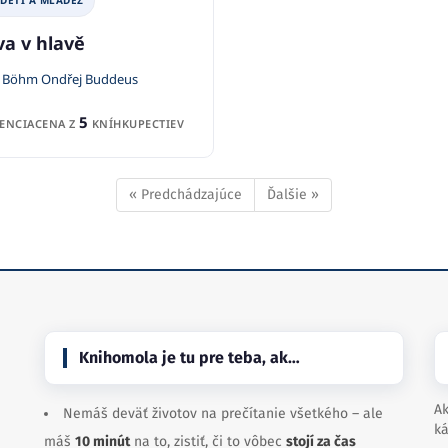
 DETI A MLÁDEŽ
va v hlavě
 Böhm Ondřej Buddeus
5
ENCIA
CENA Z
KNÍHKUPECTIEV
« Predchádzajúce
Ďalšie »
Knihomola je tu pre teba, ak…
Ak
Nemáš deväť životov na prečítanie všetkého – ale
ká
máš
10 minút
na to, zistiť, či to vôbec
stojí za čas