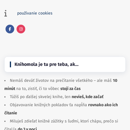
používanie cookies
Facebook
Instagram
Knihomola je tu pre teba, ak…
Nemáš deväť životov na prečítanie všetkého – ale máš
10
minút
na to, zistiť, či to vôbec
stojí za čas
Túžiš po ďalšej skvelej knihe, len
nevieš, kde začať
Objavovanie knižných pokladov ťa napĺňa
rovnako ako ich
čítanie
Miluješ zdieľať knižné zážitky s ľuďmi, ktorí chápu, prečo si
čítal/a
do 3 v noci