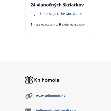
24 vianočných škriatkov
Ingrid Uebe Katja Uebe Outi Kaden
1
9
RECENCIA
CENA Z
KNÍHKUPECTIEV
www.knihomola.sk
knihomola.sk@gmail.com