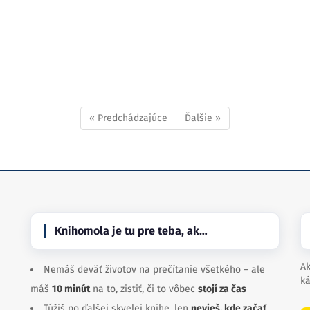
« Predchádzajúce
Ďalšie »
Knihomola je tu pre teba, ak…
Ak
Nemáš deväť životov na prečítanie všetkého – ale
ká
máš
10 minút
na to, zistiť, či to vôbec
stojí za čas
Túžiš po ďalšej skvelej knihe, len
nevieš, kde začať