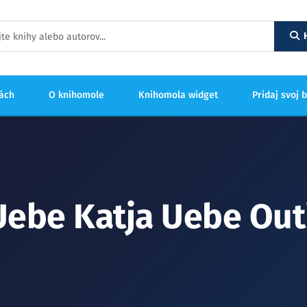
hách
O knihomole
Knihomola widget
Pridaj svoj 
Uebe Katja Uebe Ou