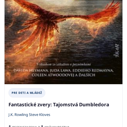
PRE DETI A MLÁDEŽ
Fantastické zvery: Tajomstvá Dumbledora
J.K. Rowling Steve Kloves
1
1