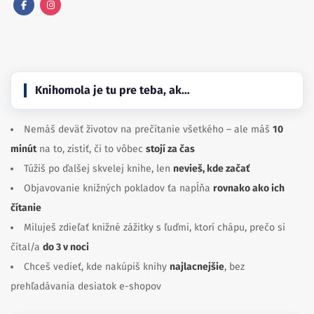
Facebook
Instagram
Knihomola je tu pre teba, ak…
Nemáš deväť životov na prečítanie všetkého – ale máš
10
minút
na to, zistiť, či to vôbec
stojí za čas
Túžiš po ďalšej skvelej knihe, len
nevieš, kde začať
Objavovanie knižných pokladov ťa napĺňa
rovnako ako ich
čítanie
Miluješ zdieľať knižné zážitky s ľuďmi, ktorí chápu, prečo si
čítal/a
do 3 v noci
Chceš vedieť, kde nakúpiš knihy
najlacnejšie
, bez
prehľadávania desiatok e-shopov