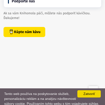
Podporte nás
Ak sa vám Knihomola páči, môžete nás podporiť kávičkou.
Ďakujeme!
Kúpte nám kávu
Tento web používa na poskytovanie služieb,
Zatvoriť
created by
danielhrenak.sk
personalizáciu reklám a na analýzu návštevnosti
Späť
📨
súbory cookie. Používaním tohto webu s tým vyjadrujete súhlas.