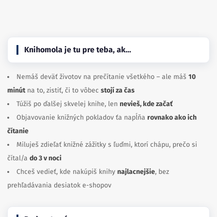
Facebook
Instagram
Knihomola je tu pre teba, ak…
Nemáš deväť životov na prečítanie všetkého – ale máš
10
minút
na to, zistiť, či to vôbec
stojí za čas
Túžiš po ďalšej skvelej knihe, len
nevieš, kde začať
Objavovanie knižných pokladov ťa napĺňa
rovnako ako ich
čítanie
Miluješ zdieľať knižné zážitky s ľuďmi, ktorí chápu, prečo si
čítal/a
do 3 v noci
Chceš vedieť, kde nakúpiš knihy
najlacnejšie
, bez
prehľadávania desiatok e-shopov