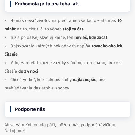
Knihomola je tu pre teba, ak…
Nemáš deväť životov na prečítanie všetkého – ale máš
10
minút
na to, zistiť, či to vôbec
stojí za čas
Túžiš po ďalšej skvelej knihe, len
nevieš, kde začať
Objavovanie knižných pokladov ťa napĺňa
rovnako ako ich
čítanie
Miluješ zdieľať knižné zážitky s ľuďmi, ktorí chápu, prečo si
čítal/a
do 3 v noci
Chceš vedieť, kde nakúpiš knihy
najlacnejšie
, bez
prehľadávania desiatok e-shopov
Podporte nás
Ak sa vám Knihomola páči, môžete nás podporiť kávičkou.
Ďakujeme!