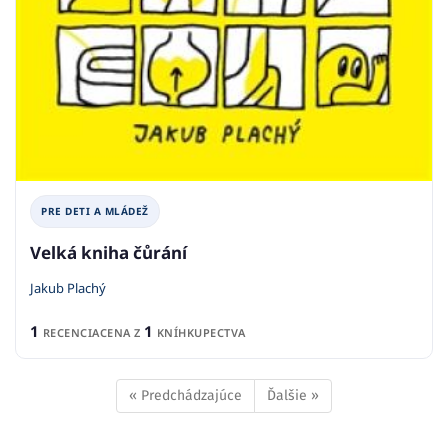
PRE DETI A MLÁDEŽ
Velká kniha čůrání
Jakub Plachý
1
1
RECENCIA
CENA Z
KNÍHKUPECTVA
« Predchádzajúce
Ďalšie »