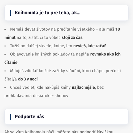
Knihomola je tu pre teba, ak…
Nemáš deväť životov na prečítanie všetkého – ale máš
10
minút
na to, zistiť, či to vôbec
stojí za čas
Túžiš po ďalšej skvelej knihe, len
nevieš, kde začať
Objavovanie knižných pokladov ťa napĺňa
rovnako ako ich
čítanie
Miluješ zdieľať knižné zážitky s ľuďmi, ktorí chápu, prečo si
čítal/a
do 3 v noci
Chceš vedieť, kde nakúpiš knihy
najlacnejšie
, bez
prehľadávania desiatok e-shopov
Podporte nás
Ak sa vám Knihomola páči, môžete nás podporiť kávičkou.