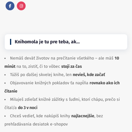
Facebook
Instagram
Knihomola je tu pre teba, ak…
Nemáš deväť životov na prečítanie všetkého – ale máš
10
minút
na to, zistiť, či to vôbec
stojí za čas
Túžiš po ďalšej skvelej knihe, len
nevieš, kde začať
Objavovanie knižných pokladov ťa napĺňa
rovnako ako ich
čítanie
Miluješ zdieľať knižné zážitky s ľuďmi, ktorí chápu, prečo si
čítal/a
do 3 v noci
Chceš vedieť, kde nakúpiš knihy
najlacnejšie
, bez
prehľadávania desiatok e-shopov