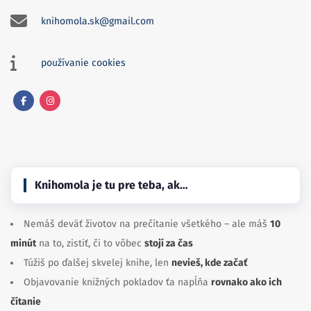
knihomola.sk@gmail.com
používanie cookies
Facebook
Instagram
Knihomola je tu pre teba, ak…
Nemáš deväť životov na prečítanie všetkého – ale máš
10
minút
na to, zistiť, či to vôbec
stojí za čas
Túžiš po ďalšej skvelej knihe, len
nevieš, kde začať
Objavovanie knižných pokladov ťa napĺňa
rovnako ako ich
čítanie