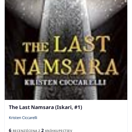
The Last Namsara (Iskari, #1)
Kristen Ciccarelli
6
2
RECENZIÍ
CENA Z
KNÍHKUPECTIEV