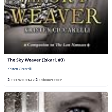
The Sky Weaver (Iskari, #3)
Kristen Ciccarelli
2
2
RECENZIE
CENA Z
KNÍHKUPECTIEV