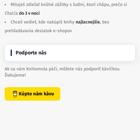
Miluješ zdieľať knižné zážitky s ľuďmi, ktorí chápu, prečo si
čítal/a
do 3 v noci
Chceš vedieť, kde nakúpiš knihy
najlacnejšie
, bez
prehľadávania desiatok e-shopov
Podporte nás
Ak sa vám Knihomola páči, môžete nás podporiť kávičkou.
Ďakujeme!
Kúpte nám kávu