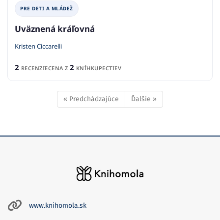
PRE DETI A MLÁDEŽ
Uväznená kráľovná
Kristen Ciccarelli
2
2
RECENZIE
CENA Z
KNÍHKUPECTIEV
« Predchádzajúce
Ďalšie »
www.knihomola.sk