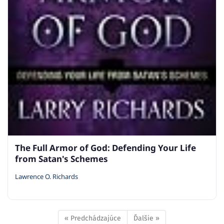
The Full Armor of God: Defending Your Life
from Satan's Schemes
Lawrence O. Richards
« Predchádzajúce
Ďalšie »