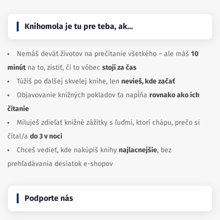
Knihomola je tu pre teba, ak…
Nemáš deväť životov na prečítanie všetkého – ale máš
10
minút
na to, zistiť, či to vôbec
stojí za čas
Túžiš po ďalšej skvelej knihe, len
nevieš, kde začať
Objavovanie knižných pokladov ťa napĺňa
rovnako ako ich
čítanie
Miluješ zdieľať knižné zážitky s ľuďmi, ktorí chápu, prečo si
čítal/a
do 3 v noci
Chceš vedieť, kde nakúpiš knihy
najlacnejšie
, bez
prehľadávania desiatok e-shopov
Podporte nás