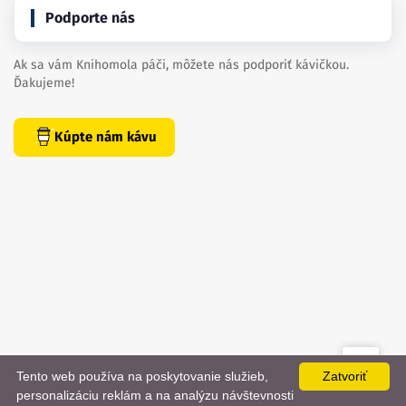
Podporte nás
Ak sa vám Knihomola páči, môžete nás podporiť kávičkou.
Ďakujeme!
Kúpte nám kávu
Tento web používa na poskytovanie služieb,
Zatvoriť
created by
danielhrenak.sk
personalizáciu reklám a na analýzu návštevnosti
Späť