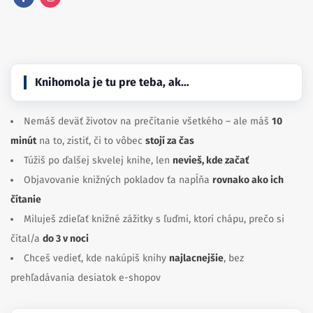
Facebook
Instagram
Knihomola je tu pre teba, ak…
Nemáš deväť životov na prečítanie všetkého – ale máš
10
minút
na to, zistiť, či to vôbec
stojí za čas
Túžiš po ďalšej skvelej knihe, len
nevieš, kde začať
Objavovanie knižných pokladov ťa napĺňa
rovnako ako ich
čítanie
Miluješ zdieľať knižné zážitky s ľuďmi, ktorí chápu, prečo si
čítal/a
do 3 v noci
Chceš vedieť, kde nakúpiš knihy
najlacnejšie
, bez
prehľadávania desiatok e-shopov