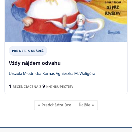
PRE DETI A MLÁDEŽ
Vždy nájdem odvahu
Urszula Młodnicka-Kornaś Agnieszka M. Waligóra
1
9
RECENCIA
CENA Z
KNÍHKUPECTIEV
« Predchádzajúce
Ďalšie »