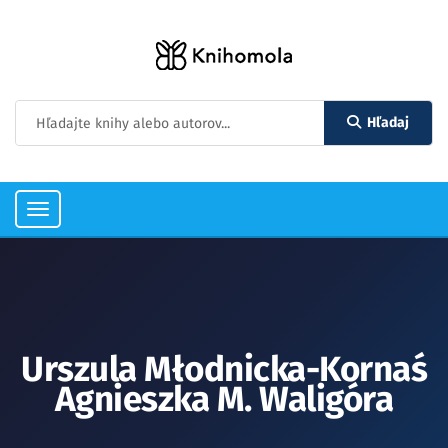
Hľadaj
Toggle
navigation
Urszula Młodnicka-Kornaś
Agnieszka M. Waligóra