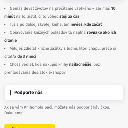
Nemáš deväť životov na prečítanie všetkého – ale máš
10
minút
na to, zistiť, či to vôbec
stojí za čas
Túžiš po ďalšej skvelej knihe, len
nevieš, kde začať
Objavovanie knižných pokladov ťa napĺňa
rovnako ako ich
čítanie
Miluješ zdieľať knižné zážitky s ľuďmi, ktorí chápu, prečo si
čítal/a
do 3 v noci
Chceš vedieť, kde nakúpiš knihy
najlacnejšie
, bez
prehľadávania desiatok e-shopov
Podporte nás
Ak sa vám Knihomola páči, môžete nás podporiť kávičkou.
Ďakujeme!