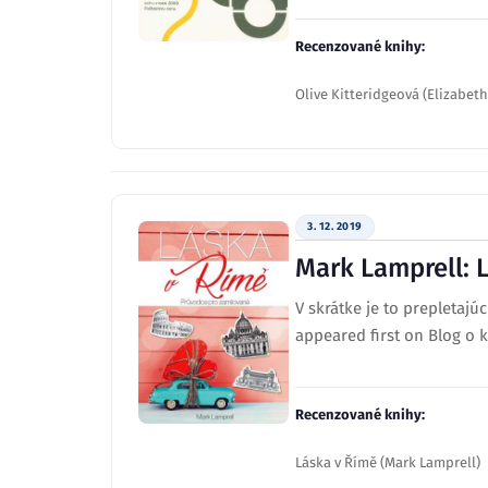
Recenzované knihy:
Olive Kitteridgeová (Elizabeth
3. 12. 2019
Mark Lamprell: 
V skrátke je to prepletaj
appeared first on Blog o 
Recenzované knihy:
Láska v Římě (Mark Lamprell)