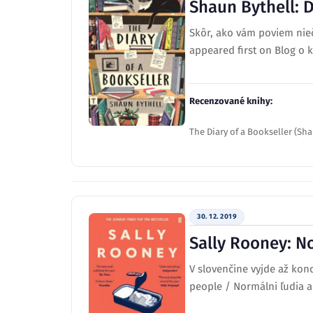
Shaun Bythell: D
Skôr, ako vám poviem niečo
appeared first on Blog o 
Recenzované knihy:
The Diary of a Bookseller (Sha
30. 12. 2019
Sally Rooney: N
V slovenčine vyjde až kon
people / Normálni ľudia a