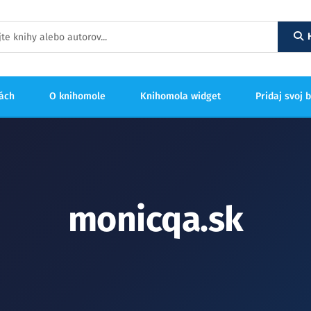
hách
O knihomole
Knihomola widget
Pridaj svoj 
monicqa.sk