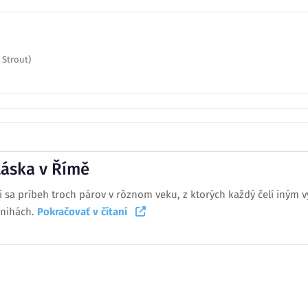
 Strout)
Láska v Římě
úci sa príbeh troch párov v rôznom veku, z ktorých každý čelí iným
knihách.
Pokračovať v čítaní