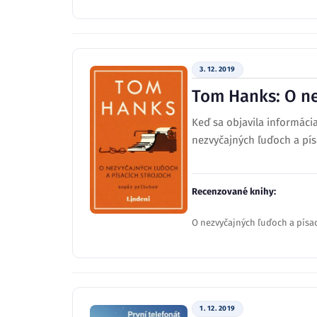
3. 12. 2019
Tom Hanks: O ne
Keď sa objavila informáci
nezvyčajných ľuďoch a pís
Recenzované knihy:
O nezvyčajných ľuďoch a písa
1. 12. 2019