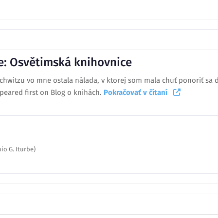
be: Osvětimská knihovnice
hwitzu vo mne ostala nálada, v ktorej som mala chuť ponoriť sa d
peared first on Blog o knihách.
Pokračovať v čítaní
o G. Iturbe)