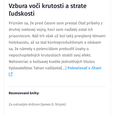
Vzbura voči krutosti a strate
ľudskosti
Priznám sa, že pred časom som prestal čítať príbehy z
druhej svetovej vojny, hoci som naďalej ostal ich
priaznivcom. Náš trh však už bol taký presýtený témami
holokaustu, až sa stal kontraproduktívnym a obávam
sa, že námety s potenciálom prebudiť úvahy o
nepochopiteľných krutostiach stratili svoj efekt.
Nehovoriac o kolísavej kvalite jednotlivých titulov.
Vydavateľstvo Tatran našťastie[...]
Pokračovať v čítaní
Recenzované knihy:
Za ostnatým drôtom (James D. Shipm)