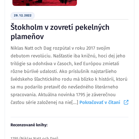
29. 12. 2022
Štokholm v zovretí pekelných
plameňov
Niklas Natt och Dag rozpútal v roku 2017 svojím
debutom revolúciu. Našťastie iba knižnú, hoci dej jeho
trilógie sa odohráva v časoch, keď Európou zmietali
rôzne búrlivé udalosti. Ako príslušník najstaršieho
švédskeho šľachtického rodu má blízko k histórii, ktorú
sa mu podarilo pretaviť do nevšedného literárneho
spracovania. Aktuálna novinka 1795 je záverečnou
časťou série založenej na nie[...]
Pokračovať v čítaní
Recenzované knihy:
1795 (Niklas Natt och Dag)