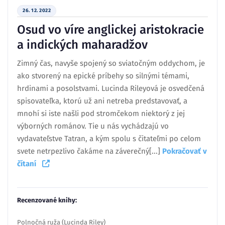
26. 12. 2022
Osud vo víre anglickej aristokracie
a indických maharadžov
Zimný čas, navyše spojený so sviatočným oddychom, je
ako stvorený na epické príbehy so silnými témami,
hrdinami a posolstvami. Lucinda Rileyová je osvedčená
spisovateľka, ktorú už ani netreba predstavovať, a
mnohí si iste našli pod stromčekom niektorý z jej
výborných románov. Tie u nás vychádzajú vo
vydavateľstve Tatran, a kým spolu s čitateľmi po celom
svete netrpezlivo čakáme na záverečný[...]
Pokračovať v
čítaní
Recenzované knihy:
Polnočná ruža (Lucinda Riley)