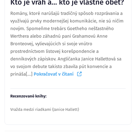
Kto je vrah a... kto je vlastne obeť?
Romány, ktoré narúšajú tradičný spôsob rozprávania a
využívajú prvky modernejšej komunikácie, nie sú ničím
novým. Spomeňme trebárs Goetheho nešťastného
Werthera alebo záhadnú pani Grahamovú Anne
Bronteovej, vylievajúcich si svoje vnútro
prostredníctvom listovej korešpondencie a
denníkových zápiskov. Angličanka Janice Hallettová sa
vo svojom debute takisto zbavila pút konvencie a
prináša[...]
Pokračovať v čítaní
Recenzované knihy:
Vražda medzi riadkami (Janice Hallett)