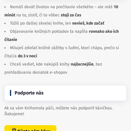
Nemáš deväť životov na prečítanie všetkého – ale máš
10
minút
na to, zistiť, či to vôbec
stojí za čas
Túžiš po ďalšej skvelej knihe, len
nevieš, kde začať
Objavovanie knižných pokladov ťa napĺňa
rovnako ako ich
čítanie
Miluješ zdieľať knižné zážitky s ľuďmi, ktorí chápu, prečo si
čítal/a
do 3 v noci
Chceš vedieť, kde nakúpiš knihy
najlacnejšie
, bez
prehľadávania desiatok e-shopov
Podporte nás
Ak sa vám Knihomola páči, môžete nás podporiť kávičkou.
Ďakujeme!