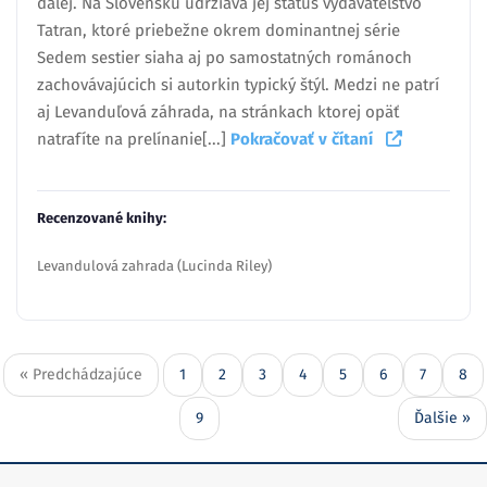
ďalej. Na Slovensku udržiava jej status vydavateľstvo
Tatran, ktoré priebežne okrem dominantnej série
Sedem sestier siaha aj po samostatných románoch
zachovávajúcich si autorkin typický štýl. Medzi ne patrí
aj Levanduľová záhrada, na stránkach ktorej opäť
natrafíte na prelínanie[...]
Pokračovať v čítaní
Recenzované knihy:
Levandulová zahrada (Lucinda Riley)
« Predchádzajúce
1
2
3
4
5
6
7
8
9
Ďalšie »