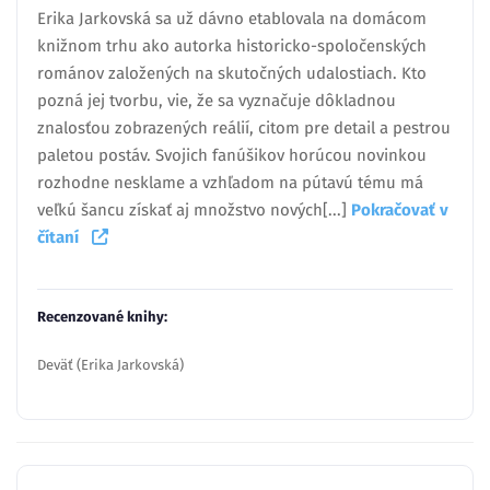
Erika Jarkovská sa už dávno etablovala na domácom
knižnom trhu ako autorka historicko-spoločenských
románov založených na skutočných udalostiach. Kto
pozná jej tvorbu, vie, že sa vyznačuje dôkladnou
znalosťou zobrazených reálií, citom pre detail a pestrou
paletou postáv. Svojich fanúšikov horúcou novinkou
rozhodne nesklame a vzhľadom na pútavú tému má
veľkú šancu získať aj množstvo nových[...]
Pokračovať v
čítaní
Recenzované knihy:
Deväť (Erika Jarkovská)