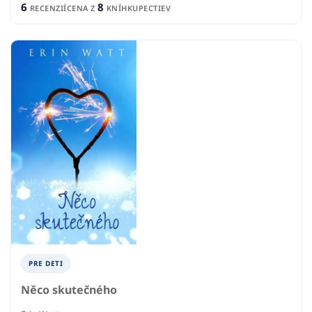
6
8
RECENZIÍ
CENA Z
KNÍHKUPECTIEV
PRE DETI
Něco skutečného