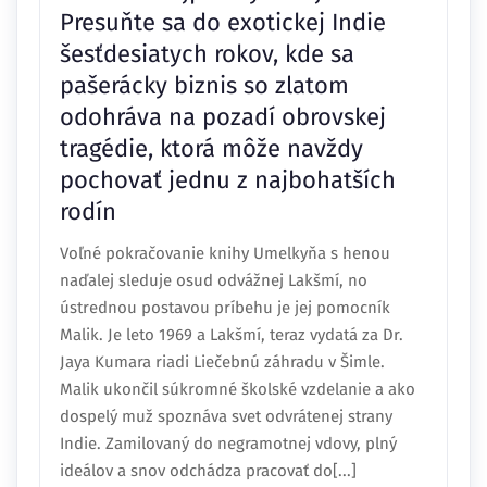
Presuňte sa do exotickej Indie
šesťdesiatych rokov, kde sa
pašerácky biznis so zlatom
odohráva na pozadí obrovskej
tragédie, ktorá môže navždy
pochovať jednu z najbohatších
rodín
Voľné pokračovanie knihy Umelkyňa s henou
naďalej sleduje osud odvážnej Lakšmí, no
ústrednou postavou príbehu je jej pomocník
Malik. Je leto 1969 a Lakšmí, teraz vydatá za Dr.
Jaya Kumara riadi Liečebnú záhradu v Šimle.
Malik ukončil súkromné školské vzdelanie a ako
dospelý muž spoznáva svet odvrátenej strany
Indie. Zamilovaný do negramotnej vdovy, plný
ideálov a snov odchádza pracovať do[...]