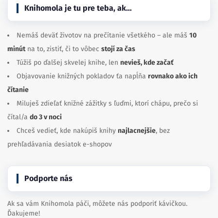
Knihomola je tu pre teba, ak…
Nemáš deväť životov na prečítanie všetkého – ale máš
10
minút
na to, zistiť, či to vôbec
stojí za čas
Túžiš po ďalšej skvelej knihe, len
nevieš, kde začať
Objavovanie knižných pokladov ťa napĺňa
rovnako ako ich
čítanie
Miluješ zdieľať knižné zážitky s ľuďmi, ktorí chápu, prečo si
čítal/a
do 3 v noci
Chceš vedieť, kde nakúpiš knihy
najlacnejšie
, bez
prehľadávania desiatok e-shopov
Podporte nás
Ak sa vám Knihomola páči, môžete nás podporiť kávičkou.
Ďakujeme!