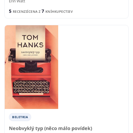
Erin Watt
5
7
RECENZIÍ
CENA Z
KNÍHKUPECTIEV
BELETRIA
Neobvyklý typ (něco málo povídek)