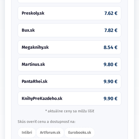
7.62 €
Preskoly.sk
7.82 €
Bux.sk
8.54 €
Megaknihy.sk
9.80 €
Martinus.sk
9.90 €
PantaRhei.sk
9.90 €
KnihyPreKazdeho.sk
* aktuálne ceny sa môžu líšiť
Skús overiť cenu a dostupnosť na:
Inlibri
Artforum.sk
Eurobooks.sk