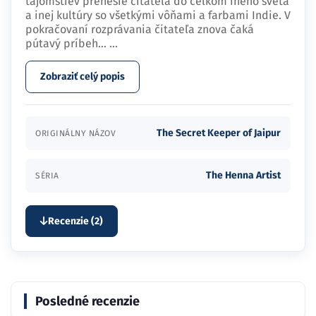
tajomstiev prenesie čitateľa do celkom iného sveta
a inej kultúry so všetkými vôňami a farbami Indie. V
pokračovaní rozprávania čitateľa znova čaká
pútavý príbeh…
...
Zobraziť celý popis
The Secret Keeper of Jaipur
ORIGINÁLNY NÁZOV
The Henna Artist
SÉRIA
Recenzie (2)
Posledné recenzie