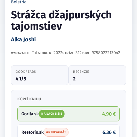
Beletria
Strážca džajpurských
tajomstiev
Alka Joshi
Tatran
2022
312
9788022213042
VYDAVATEĽ
ROK
STRÁN
ISBN
GOODREADS
RECENZIE
4.1/5
2
KÚPIŤ KNIHU
4.90 €
Gorila.sk
NAJLACNEJŠIE
6.36 €
Restorio.sk
ANTIKVARIÁT