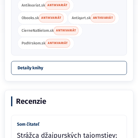
Antikvariat.sk
ANTIKVARIÁT
Obooks.sk
Antiqart.sk
ANTIKVARIÁT
ANTIKVARIÁT
CierneNaBielom.sk
ANTIKVARIÁT
PodVrskom.sk
ANTIKVARIÁT
Detaily knihy
Recenzie
Som čitateľ
Strážca džajpurských tajomstiev: