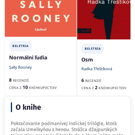
BELETRIA
BELETRIA
Normálni ľudia
Osm
Sally Rooney
Radka Třeštíková
8
6
RECENZIÍ
RECENZIÍ
10
2
CENA Z
KNÍHKUPECTIEV
CENA Z
KNÍHKUPECTIEV
O knihe
Pokračovanie podmanivej indickej trilógie, ktorá
začala Umelkyňou s henou. Strážca džajpurských