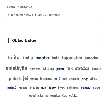
Petra Soukupová
2
7
RECENZIE
CENA Z
KNÍHKUPECTIEV
Obláčik slov
kniha
india
mnoho
tajomstvo
bola
autorka
umelkyňa
rok
strážca
strana
postava
jeden
čítanie
jej
príbeh
koniec
alka
vzťah
celý
dej
udalosť
prvý
svoj
indický
medza
človek
dva
častý
život
začiatok
bohatý
osud
sila
nemocnica
čas
vďaka