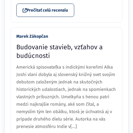
Prečítať celú recenziu
Marek Zákopčan
Budovanie stavieb, vzťahov a
budúcnosti
Americká spisovateľka s indickými koreňmi Alka
Joshi vlani dobyla aj slovenský knižný svet svojím
debutom založeným jednak na skutočných
historických udalostiach, jednak na spomienkach
vlastných príbuzných. Umelkyňa s henou patrí
medzi najkrajšie romány, aké som čítal, a
nemyslím tým len obálku, ktorá je úchvatná aj v
prípade druhého dielu série. Autorka na vás
prenesie atmosféru Indie v[...]