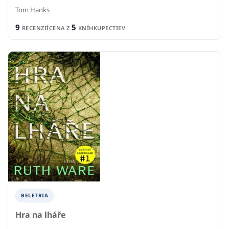
Tom Hanks
9
5
RECENZIÍ
CENA Z
KNÍHKUPECTIEV
BELETRIA
Hra na lháře