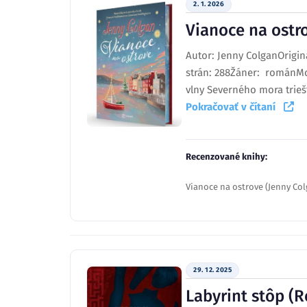
2. 1. 2026
Vianoce na ostr
Autor: Jenny ColganOrigin
strán: 288Žáner: románMo
vlny Severného mora triešti
Pokračovať v čítaní
Recenzované knihy:
Vianoce na ostrove (Jenny Col
29. 12. 2025
Labyrint stôp (R