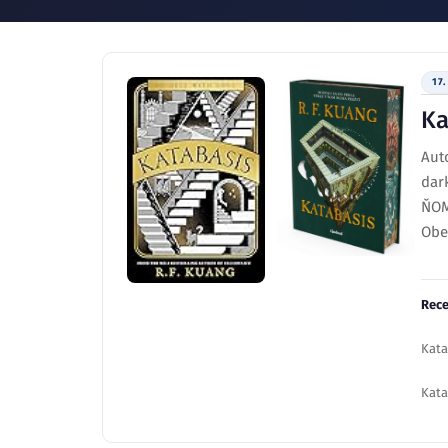
17.
Ka
Auto
dar
ŇOM
Obe
Rece
Kata
Kata