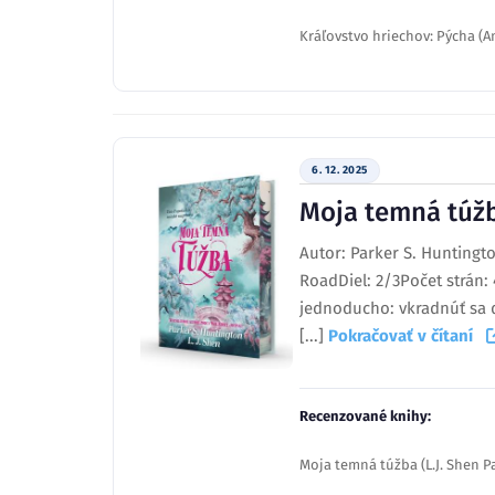
Kráľovstvo hriechov: Pýcha (
6. 12. 2025
Moja temná túžb
Autor: Parker S. Huntingt
RoadDiel: 2/3Počet strán
jednoducho: vkradnúť sa 
[...]
Pokračovať v čítaní
Recenzované knihy:
Moja temná túžba (L.J. Shen P