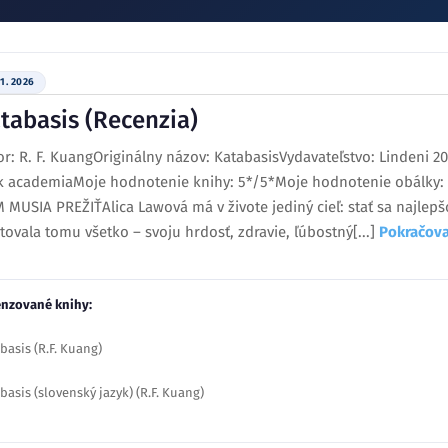
 1. 2026
tabasis (Recenzia)
r: R. F. KuangOriginálny názov: KatabasisVydavateľstvo: Lindeni 202
k academiaMoje hodnotenie knihy: 5*/5*Moje hodnotenie obálky:
 MUSIA PREŽIŤAlica Lawová má v živote jediný cieľ: stať sa najlepš
tovala tomu všetko – svoju hrdosť, zdravie, ľúbostný[...]
Pokračova
nzované knihy:
basis (R.F. Kuang)
basis (slovenský jazyk) (R.F. Kuang)