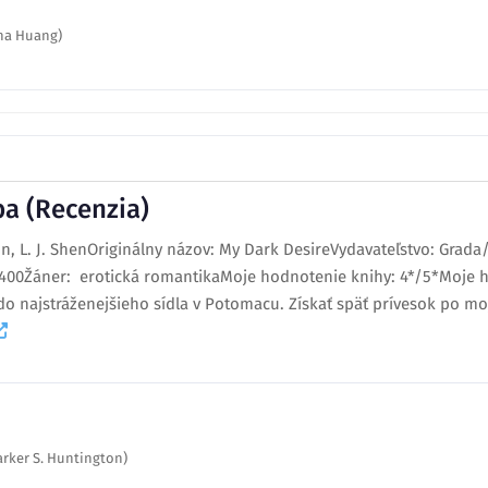
Ana Huang)
a (Recenzia)
on, L. J. ShenOriginálny názov: My Dark DesireVydavateľstvo: Grada
: 400Žáner: erotická romantikaMoje hodnotenie knihy: 4*/5*Moje 
do najstráženejšieho sídla v Potomacu. Získať späť prívesok po 
arker S. Huntington)