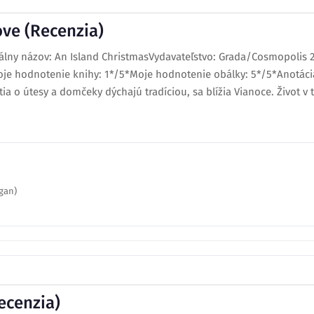
ove (Recenzia)
álny názov: An Island ChristmasVydavateľstvo: Grada/Cosmopolis 
je hodnotenie knihy: 1*/5*Moje hodnotenie obálky: 5*/5*Anotác
a o útesy a domčeky dýchajú tradíciou, sa blížia Vianoce. Život v tý
gan)
ecenzia)