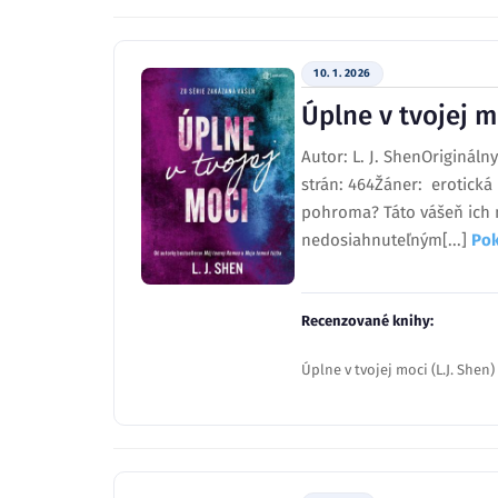
10. 1. 2026
Úplne v tvojej m
Autor: L. J. ShenOriginál
strán: 464Žáner: erotick
pohroma? Táto vášeň ich m
nedosiahnuteľným[...]
Pok
Recenzované knihy:
Úplne v tvojej moci (L.J. Shen)