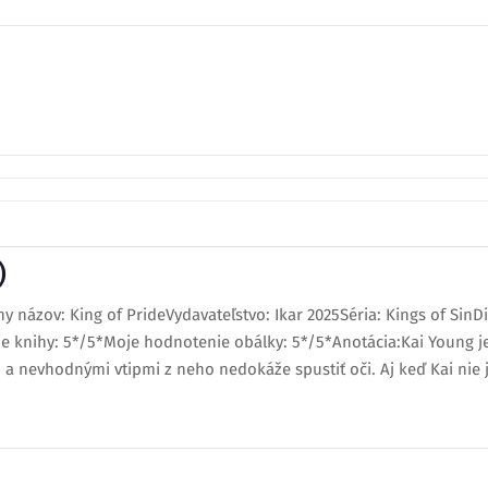
)
 názov: King of PrideVydavateľstvo: Ikar 2025Séria: Kings of SinDi
knihy: 5*/5*Moje hodnotenie obálky: 5*/5*Anotácia:Kai Young je 
i a nevhodnými vtipmi z neho nedokáže spustiť oči. Aj keď Kai nie j