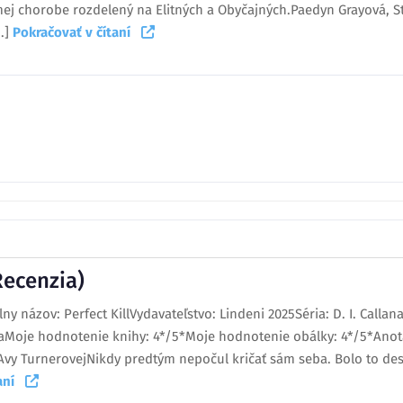
ej chorobe rozdelený na Elitných a Obyčajných.Paedyn Grayová, S
..]
Pokračovať v čítaní
ecenzia)
lny názov: Perfect KillVydavateľstvo: Lindeni 2025Séria: D. I. Calla
kaMoje hodnotenie knihy: 4*/5*Moje hodnotenie obálky: 4*/5*Anot
Avy TurnerovejNikdy predtým nepočul kričať sám seba. Bolo to des
taní