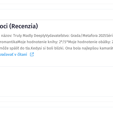
oci (Recenzia)
ny názov: Truly Madly DeeplyVydavateľstvo: Grada/Metafora 2025Sér
á romantikaMoje hodnotenie knihy: 2*/5*Moje hodnotenie obálky: 
ôže spáliť do tla.Kedysi si boli blízki. Ona bola najlepšou kamará
račovať v čítaní