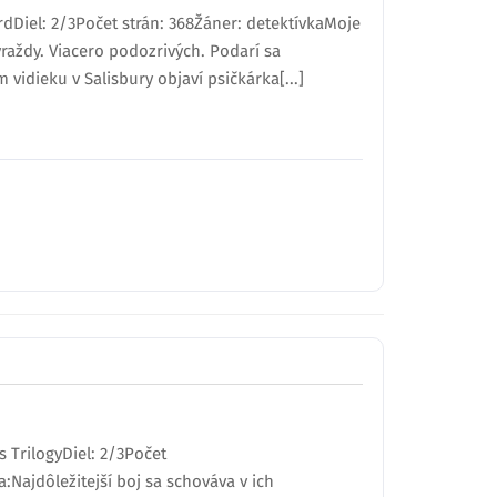
rdDiel: 2/3Počet strán: 368Žáner: detektívkaMoje
raždy. Viacero podozrivých. Podarí sa
vidieku v Salisbury objaví psičkárka[...]
s TrilogyDiel: 2/3Počet
Najdôležitejší boj sa schováva v ich