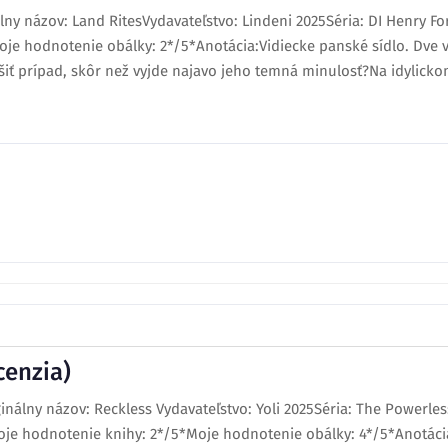
ny názov: Land RitesVydavateľstvo: Lindeni 2025Séria: DI Henry Fo
je hodnotenie obálky: 2*/5*Anotácia:Vidiecke panské sídlo. Dve v
šiť prípad, skôr než vyjde najavo jeho temná minulosť?Na idylickom 
cenzia)
nálny názov: Reckless Vydavateľstvo: Yoli 2025Séria: The Powerles
oje hodnotenie knihy: 2*/5*Moje hodnotenie obálky: 4*/5*Anotácia: