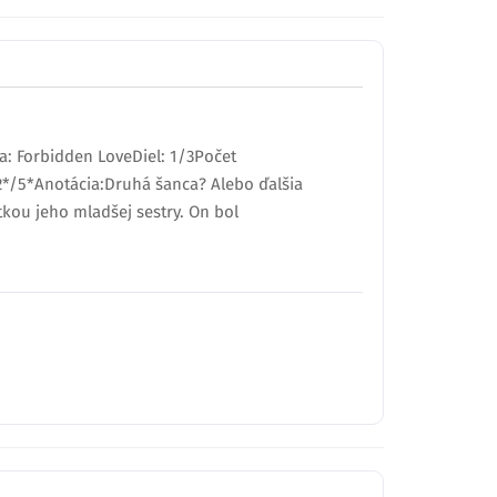
ia: Forbidden LoveDiel: 1/3Počet
2*/5*Anotácia:Druhá šanca? Alebo ďalšia
tkou jeho mladšej sestry. On bol