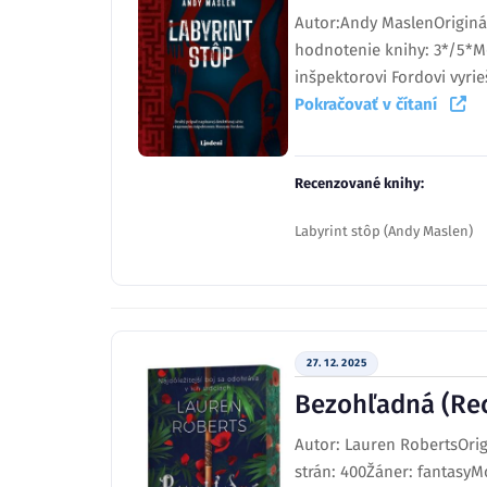
Autor:Andy MaslenOriginál
hodnotenie knihy: 3*/5*Mo
inšpektorovi Fordovi vyrie
Pokračovať v čítaní
Recenzované knihy:
Labyrint stôp (Andy Maslen)
27. 12. 2025
Bezohľadná (Re
Autor: Lauren RobertsOrigi
strán: 400Žáner: fantasyM