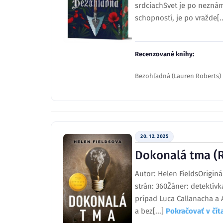
srdciachSvet je po neznám
schopností, je po vražde[.
Recenzované knihy:
Bezohľadná (Lauren Roberts)
20. 12. 2025
Dokonalá tma (R
Autor: Helen FieldsOriginá
strán: 360Žáner: detektív
prípad Luca Callanacha a 
a bez[...]
Pokračovať v čí