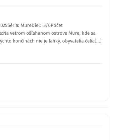
2025Séria: MureDiel: 3/6Počet
ia:Na vetrom ošľahanom ostrove Mure, kde sa
chto končinách nie je ľahký, obyvatelia čelia[...]