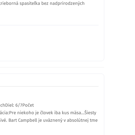
trieborná spasiteľka bez nadprirodzených
nachDiel: 6/7Počet
ácia:Pre niekoho je človek iba kus mäsa…Šiesty
ivé. Bart Campbell je uväznený v absolútnej tme